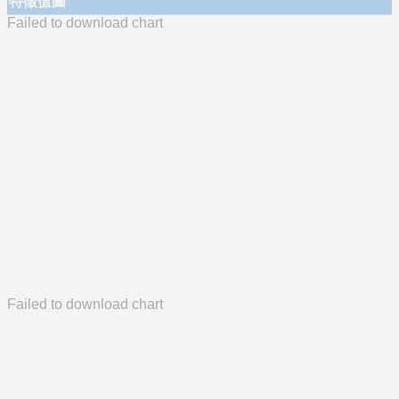
特徵值圖
Failed to download chart
Failed to download chart