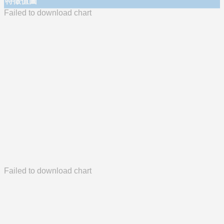
特徵值圖
Failed to download chart
Failed to download chart