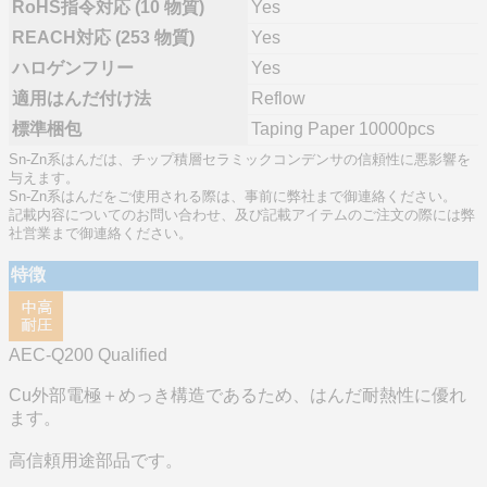
RoHS指令対応 (10 物質)
Yes
REACH対応 (253 物質)
Yes
ハロゲンフリー
Yes
適用はんだ付け法
Reflow
標準梱包
Taping Paper 10000pcs
Sn-Zn系はんだは、チップ積層セラミックコンデンサの信頼性に悪影響を
与えます。
Sn-Zn系はんだをご使用される際は、事前に弊社まで御連絡ください。
記載内容についてのお問い合わせ、及び記載アイテムのご注文の際には弊
社営業まで御連絡ください。
特徴
AEC-Q200 Qualified
Cu外部電極＋めっき構造であるため、はんだ耐熱性に優れ
ます。
高信頼用途部品です。