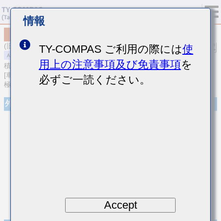
情報
MAASH105SB7471MFCA01
(旧品番 HMR105B7471MV-F)
TY-COMPAS ご利用の際には
使
用上の注意事項及び免責事項
を
積層セラミックコンデンサ
[車載パワートレイン/セーフティ用 (AEC-Q200 Qualified) Cu外部電
必ずご一読ください。
極品中高耐圧積層セラミックコンデンサ]
外観
Accept