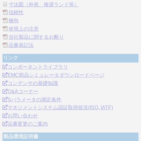
寸法図（外形、推奨ランド等）
信頼性
梱包
使用上の注意
当社製品に関するお断り
品番表記法
リンク
コンポーネントライブラリ
EMC部品シミュレータダウンロードページ
コンデンサの基礎知識
Q&Aコーナー
Sパラメータの測定条件
マネジメントシステム認証取得状況(ISO, IATF)
お問い合わせ
品番変更のご案内
製品環境証明書