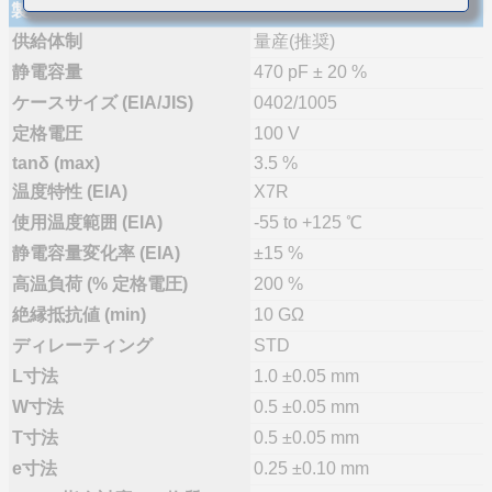
製品仕様
供給体制
量産(推奨)
静電容量
470 pF ± 20 %
ケースサイズ (EIA/JIS)
0402/1005
定格電圧
100 V
tanδ (max)
3.5 %
温度特性 (EIA)
X7R
使用温度範囲 (EIA)
-55 to +125 ℃
静電容量変化率 (EIA)
±15 %
高温負荷 (% 定格電圧)
200 %
絶縁抵抗値 (min)
10 GΩ
ディレーティング
STD
L寸法
1.0 ±0.05 mm
W寸法
0.5 ±0.05 mm
T寸法
0.5 ±0.05 mm
e寸法
0.25 ±0.10 mm