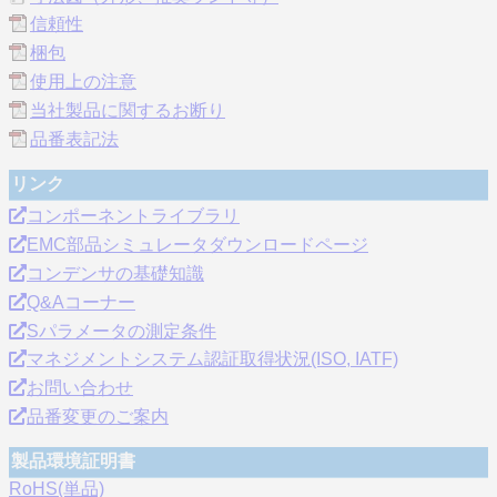
信頼性
梱包
使用上の注意
当社製品に関するお断り
品番表記法
リンク
コンポーネントライブラリ
EMC部品シミュレータダウンロードページ
コンデンサの基礎知識
Q&Aコーナー
Sパラメータの測定条件
マネジメントシステム認証取得状況(ISO, IATF)
お問い合わせ
品番変更のご案内
製品環境証明書
RoHS(単品)