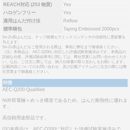
REACH対応 (253 物質)
Yes
ハロゲンフリー
Yes
適用はんだ付け法
Reflow
標準梱包
Taping Embossed 2000pcs
Sn-Zn系はんだは、チップ積層セラミックコンデンサの信頼性に悪影響を
与えます。
Sn-Zn系はんだをご使用される際は、事前に弊社まで御連絡ください。
（注）本商品は、AEC-Q200に対応した評価試験実施済みです。本商品の
詳細な仕様、評価試験結果等に関しては、弊社営業にお問い合わせくださ
い。なお、ご注文に際しては、納入仕様書の取り交わしをお願いします。
記載内容についてのお問い合わせ、及び記載アイテムのご注文の際には弊
社営業まで御連絡ください。
特徴
AEC-Q200 Qualified
Ni外部電極＋めっき構造であるため、はんだ耐熱性に優れま
す。
高信頼用途部品です。
(注)本商品は、AEC-Q200に対応した評価試験実施済みで