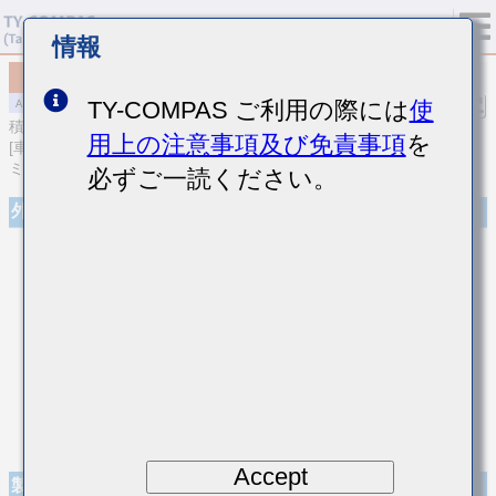
情報
MAASJ31LAB7226MTNA01
TY-COMPAS ご利用の際には
使
積層セラミックコンデンサ
用上の注意事項及び免責事項
を
[車載パワートレイン/セーフティ用 (AEC-Q200 Qualified) 積層セラ
ミックコンデンサ（高誘電率系）]
必ずご一読ください。
外観
Accept
製品仕様