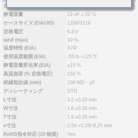
供給体制
量産
静電容量
22 uF ± 20 %
ケースサイズ (EIA/JIS)
1206/3216
定格電圧
6.3 V
tanδ (max)
10 %
温度特性 (EIA)
X7R
使用温度範囲 (EIA)
-55 to +125 ℃
静電容量変化率 (EIA)
±15 %
高温負荷 (% 定格電圧)
150 %
絶縁抵抗値 (min)
100 MΩ・µF
ディレーティング
STD
L寸法
3.2 ±0.20 mm
W寸法
1.6 ±0.20 mm
T寸法
1.6 ±0.20 mm
e寸法
0.50 +0.35/-0.25 mm
RoHS指令対応 (10 物質)
Yes