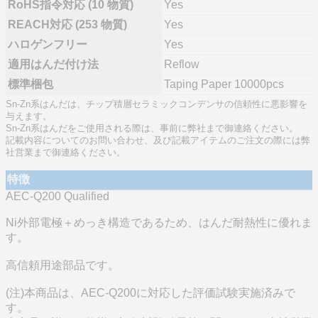
RoHS指令対応 (10 物質)
Yes
REACH対応 (253 物質)
Yes
ハロゲンフリー
Yes
適用はんだ付け法
Reflow
標準梱包
Taping Paper 10000pcs
Sn-Zn系はんだは、チップ積層セラミックコンデンサの信頼性に悪影響を
与えます。
Sn-Zn系はんだをご使用される際は、事前に弊社まで御連絡ください。
記載内容についてのお問い合わせ、及び記載アイテムのご注文の際には弊
社営業まで御連絡ください。
特徴
AEC-Q200 Qualified
Ni外部電極＋めっき構造であるため、はんだ耐熱性に優れま
す。
高信頼用途部品です。
(注)本商品は、AEC-Q200に対応した評価試験実施済みで
す。