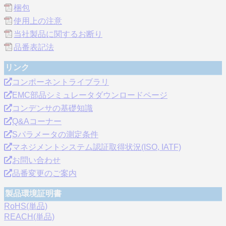
梱包
使用上の注意
当社製品に関するお断り
品番表記法
リンク
コンポーネントライブラリ
EMC部品シミュレータダウンロードページ
コンデンサの基礎知識
Q&Aコーナー
Sパラメータの測定条件
マネジメントシステム認証取得状況(ISO, IATF)
お問い合わせ
品番変更のご案内
製品環境証明書
RoHS(単品)
REACH(単品)