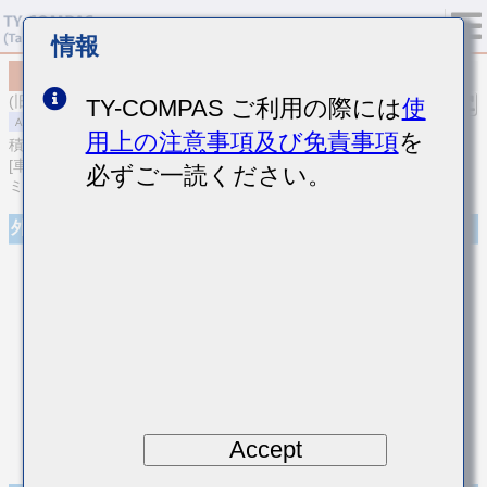
情報
MAASL105SB7104KFNA01
(旧品番 LMF105B7104KVHF)
TY-COMPAS ご利用の際には
使
用上の注意事項及び免責事項
を
積層セラミックコンデンサ
[車載パワートレイン/セーフティ用 (AEC-Q200 Qualified) 積層セラ
必ずご一読ください。
ミックコンデンサ（高誘電率系）]
外観
Accept