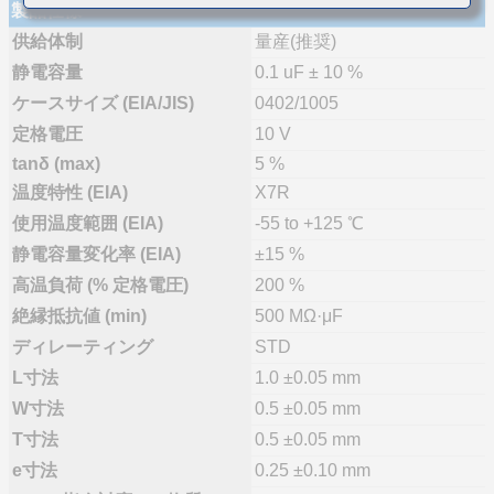
製品仕様
供給体制
量産(推奨)
静電容量
0.1 uF ± 10 %
ケースサイズ (EIA/JIS)
0402/1005
定格電圧
10 V
tanδ (max)
5 %
温度特性 (EIA)
X7R
使用温度範囲 (EIA)
-55 to +125 ℃
静電容量変化率 (EIA)
±15 %
高温負荷 (% 定格電圧)
200 %
絶縁抵抗値 (min)
500 MΩ·μF
ディレーティング
STD
L寸法
1.0 ±0.05 mm
W寸法
0.5 ±0.05 mm
T寸法
0.5 ±0.05 mm
e寸法
0.25 ±0.10 mm