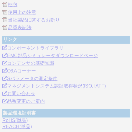
梱包
使用上の注意
当社製品に関するお断り
品番表記法
リンク
コンポーネントライブラリ
EMC部品シミュレータダウンロードページ
コンデンサの基礎知識
Q&Aコーナー
Sパラメータの測定条件
マネジメントシステム認証取得状況(ISO, IATF)
お問い合わせ
品番変更のご案内
製品環境証明書
RoHS(単品)
REACH(単品)