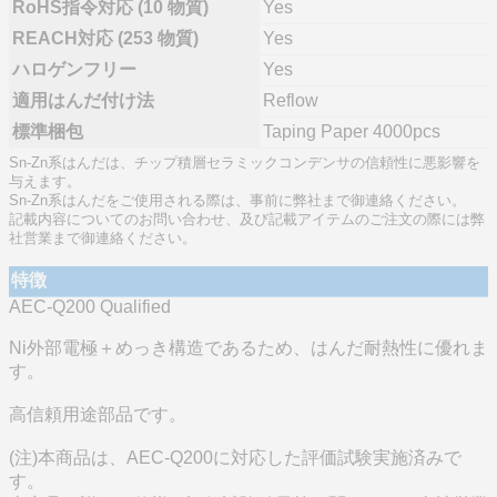
RoHS指令対応 (10 物質)
Yes
REACH対応 (253 物質)
Yes
ハロゲンフリー
Yes
適用はんだ付け法
Reflow
標準梱包
Taping Paper 4000pcs
Sn-Zn系はんだは、チップ積層セラミックコンデンサの信頼性に悪影響を
与えます。
Sn-Zn系はんだをご使用される際は、事前に弊社まで御連絡ください。
記載内容についてのお問い合わせ、及び記載アイテムのご注文の際には弊
社営業まで御連絡ください。
特徴
AEC-Q200 Qualified
Ni外部電極＋めっき構造であるため、はんだ耐熱性に優れま
す。
高信頼用途部品です。
(注)本商品は、AEC-Q200に対応した評価試験実施済みで
す。