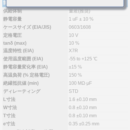
製品仕様
供給体制
量産(推奨)
静電容量
1 uF ± 10 %
ケースサイズ (EIA/JIS)
0603/1608
定格電圧
10 V
tanδ (max)
10 %
温度特性 (EIA)
X7R
使用温度範囲 (EIA)
-55 to +125 ℃
静電容量変化率 (EIA)
±15 %
高温負荷 (% 定格電圧)
150 %
絶縁抵抗値 (min)
100 MΩ·μF
ディレーティング
STD
L寸法
1.6 ±0.10 mm
W寸法
0.8 ±0.10 mm
T寸法
0.8 ±0.10 mm
e寸法
0.35 ±0.25 mm