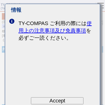
情報
MAASL168SB7105KTNA01
(旧品番 LMF107B7105KAHT)
TY-COMPAS ご利用の際には
使
用上の注意事項及び免責事項
を
積層セラミックコンデンサ
[車載パワートレイン/セーフティ用 (AEC-Q200 Qualified) 積層セラ
必ずご一読ください。
ミックコンデンサ（高誘電率系）]
外観
Accept