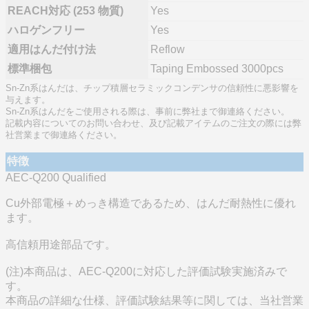
REACH対応 (253 物質)
Yes
ハロゲンフリー
Yes
適用はんだ付け法
Reflow
標準梱包
Taping Embossed 3000pcs
Sn-Zn系はんだは、チップ積層セラミックコンデンサの信頼性に悪影響を
与えます。
Sn-Zn系はんだをご使用される際は、事前に弊社まで御連絡ください。
記載内容についてのお問い合わせ、及び記載アイテムのご注文の際には弊
社営業まで御連絡ください。
特徴
AEC-Q200 Qualified
Cu外部電極＋めっき構造であるため、はんだ耐熱性に優れ
ます。
高信頼用途部品です。
(注)本商品は、AEC-Q200に対応した評価試験実施済みで
す。
本商品の詳細な仕様、評価試験結果等に関しては、当社営業