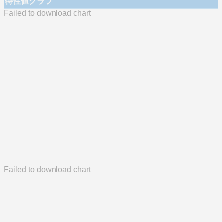
特性値グラフ
Failed to download chart
Failed to download chart