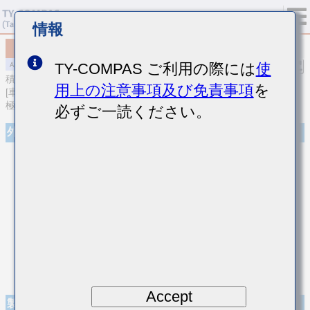
情報
MAASL21GSB7225MTCA01
TY-COMPAS ご利用の際には
使
積層セラミックコンデンサ
用上の注意事項及び免責事項
を
[車載パワートレイン/セーフティ用 (AEC-Q200 Qualified) Cu外部電
極品積層セラミックコンデンサ（高誘電率系）]
必ずご一読ください。
外観
Accept
製品仕様