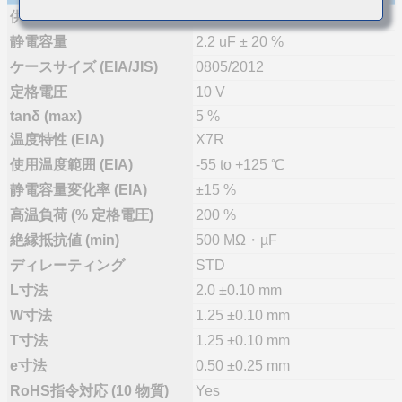
供給体制
量産
静電容量
2.2 uF ± 20 %
ケースサイズ (EIA/JIS)
0805/2012
定格電圧
10 V
tanδ (max)
5 %
温度特性 (EIA)
X7R
使用温度範囲 (EIA)
-55 to +125 ℃
静電容量変化率 (EIA)
±15 %
高温負荷 (% 定格電圧)
200 %
絶縁抵抗値 (min)
500 MΩ・µF
ディレーティング
STD
L寸法
2.0 ±0.10 mm
W寸法
1.25 ±0.10 mm
T寸法
1.25 ±0.10 mm
e寸法
0.50 ±0.25 mm
RoHS指令対応 (10 物質)
Yes