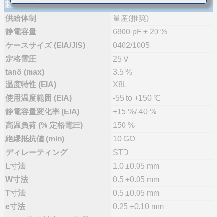
製品仕様
供給体制
量産(推奨)
静電容量
6800 pF ± 20 %
ケースサイズ (EIA/JIS)
0402/1005
定格電圧
25 V
tanδ (max)
3.5 %
温度特性 (EIA)
X8L
使用温度範囲 (EIA)
-55 to +150 ℃
静電容量変化率 (EIA)
+15 %/-40 %
高温負荷 (% 定格電圧)
150 %
絶縁抵抗値 (min)
10 GΩ
ディレーティング
STD
L寸法
1.0 ±0.05 mm
W寸法
0.5 ±0.05 mm
T寸法
0.5 ±0.05 mm
e寸法
0.25 ±0.10 mm