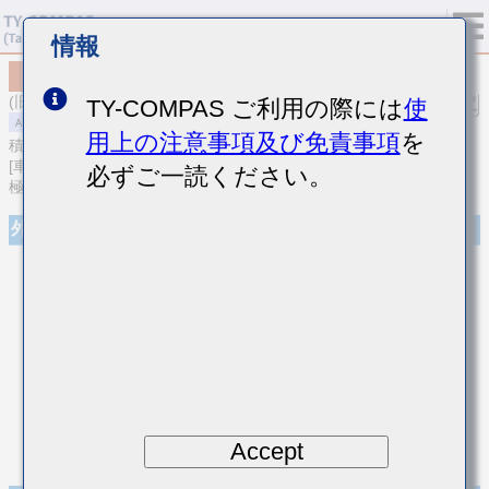
情報
MAAST105SL8682MFCA01
(旧品番 TMR105L8682MV-F)
TY-COMPAS ご利用の際には
使
用上の注意事項及び免責事項
を
積層セラミックコンデンサ
[車載パワートレイン/セーフティ用 (AEC-Q200 Qualified) Cu外部電
必ずご一読ください。
極品積層セラミックコンデンサ（高誘電率系）]
外観
Accept