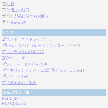
梱包
使用上の注意
当社製品に関するお断り
品番表記法
リンク
コンポーネントライブラリ
EMC部品シミュレータダウンロードページ
コンデンサの基礎知識
Q&Aコーナー
Sパラメータの測定条件
マネジメントシステム認証取得状況(ISO, IATF)
お問い合わせ
品番変更のご案内
製品環境証明書
RoHS(単品)
REACH(単品)