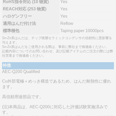
RoHS指令対応 (10 物質)
Yes
REACH対応 (253 物質)
Yes
ハロゲンフリー
Yes
適用はんだ付け法
Reflow
標準梱包
Taping paper 10000pcs
Sn-Zn系はんだは、チップ積層セラミックコンデンサの信頼性に悪影響を
与えます。
Sn-Zn系はんだをご使用される際は、事前に弊社まで御連絡ください。
記載内容についてのお問い合わせ、及び記載アイテムのご注文の際には弊
社営業まで御連絡ください。
特徴
AEC-Q200 Qualified
Cu外部電極＋めっき構造であるため、はんだ耐熱性に優れ
ます。
高信頼用途部品です。
(注)本商品は、AEC-Q200に対応した評価試験実施済みで
す。