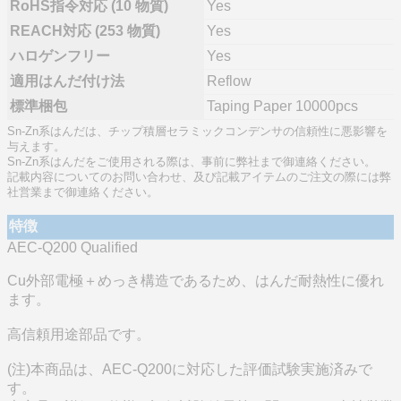
RoHS指令対応 (10 物質)
Yes
REACH対応 (253 物質)
Yes
ハロゲンフリー
Yes
適用はんだ付け法
Reflow
標準梱包
Taping Paper 10000pcs
Sn-Zn系はんだは、チップ積層セラミックコンデンサの信頼性に悪影響を
与えます。
Sn-Zn系はんだをご使用される際は、事前に弊社まで御連絡ください。
記載内容についてのお問い合わせ、及び記載アイテムのご注文の際には弊
社営業まで御連絡ください。
特徴
AEC-Q200 Qualified
Cu外部電極＋めっき構造であるため、はんだ耐熱性に優れ
ます。
高信頼用途部品です。
(注)本商品は、AEC-Q200に対応した評価試験実施済みで
す。