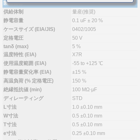
製品仕様
供給体制
量産(推奨)
静電容量
0.1 uF ± 20 %
ケースサイズ (EIA/JIS)
0402/1005
定格電圧
50 V
tanδ (max)
5 %
温度特性 (EIA)
X7R
使用温度範囲 (EIA)
-55 to +125 ℃
静電容量変化率 (EIA)
±15 %
高温負荷 (% 定格電圧)
150 %
絶縁抵抗値 (min)
100 MΩ·μF
ディレーティング
STD
L寸法
1.0 ±0.10 mm
W寸法
0.5 ±0.10 mm
T寸法
0.5 ±0.10 mm
e寸法
0.25 ±0.10 mm