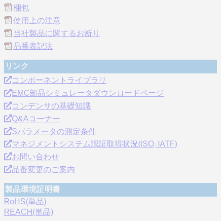
梱包
使用上の注意
当社製品に関するお断り
品番表記法
リンク
コンポーネントライブラリ
EMC部品シミュレータダウンロードページ
コンデンサの基礎知識
Q&Aコーナー
Sパラメータの測定条件
マネジメントシステム認証取得状況(ISO, IATF)
お問い合わせ
品番変更のご案内
製品環境証明書
RoHS(単品)
REACH(単品)