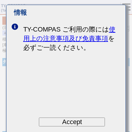
情報
MAASU105AB7104MFCA01
(旧品番 UMR105AB7104MV-F)
TY-COMPAS ご利用の際には
使
用上の注意事項及び免責事項
を
積層セラミックコンデンサ
[車載パワートレイン/セーフティ用 (AEC-Q200 Qualified) Cu外部電
必ずご一読ください。
極品積層セラミックコンデンサ（高誘電率系）]
外観
Accept