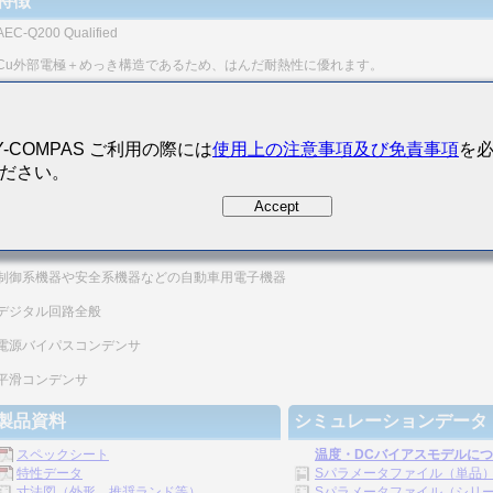
特徴
AEC-Q200 Qualified
Cu外部電極＋めっき構造であるため、はんだ耐熱性に優れます。
高信頼用途部品です。
(注)本商品は、AEC-Q200に対応した評価試験実施済みです。
Y-COMPAS ご利用の際には
使用上の注意事項及び免責事項
を
本商品の詳細な仕様、評価試験結果等に関しては、当社営業にお問い合わせくださ
ださい。
なお、ご注文に際しては、納入仕様書の取り交わしをお願いします。
Accept
主な用途
車載パワートレイン/セーフティ用
制御系機器や安全系機器などの自動車用電子機器
デジタル回路全般
電源バイパスコンデンサ
平滑コンデンサ
製品資料
シミュレーションデータ
スペックシート
温度・DCバイアスモデルに
特性データ
Sパラメータファイル（単品
寸法図（外形、推奨ランド等）
Sパラメータファイル（シリーズ）