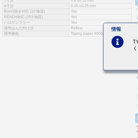
T寸法
0.8 ±0.10 mm
e寸法
0.35 ±0.25 mm
RoHS指令対応 (10 物質)
Yes
REACH対応 (253 物質)
Yes
ハロゲンフリー
Yes
適用はんだ付け法
Reflow
情報
標準梱包
Taping paper 4000pcs
T
く