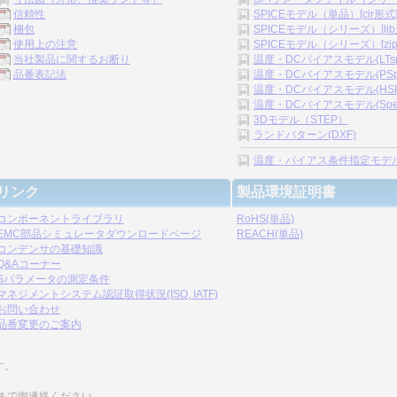
信頼性
SPICEモデル（単品）[cir形式
梱包
SPICEモデル（シリーズ）[lib
使用上の注意
SPICEモデル（シリーズ）[zip
当社製品に関するお断り
温度・DCバイアスモデル(LTspice
品番表記法
温度・DCバイアスモデル(PSpice
温度・DCバイアスモデル(HSPICE
温度・DCバイアスモデル(Spectre
3Dモデル（STEP）
ランドパターン(DXF)
温度・バイアス条件指定モデル[.s2p
リンク
製品環境証明書
コンポーネントライブラリ
RoHS(単品)
EMC部品シミュレータダウンロードページ
REACH(単品)
コンデンサの基礎知識
Q&Aコーナー
Sパラメータの測定条件
マネジメントシステム認証取得状況(ISO, IATF)
お問い合わせ
品番変更のご案内
す。
まで御連絡ください。