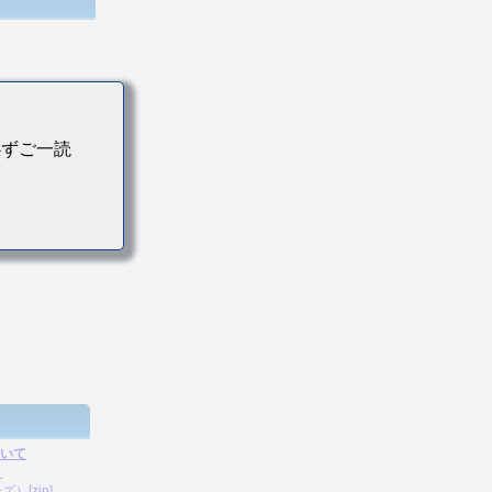
必ずご一読
い。
ついて
）
[zip]