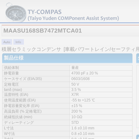
MAASU168SB7472MTCA01
積層セラミックコンデンサ
[車載パワートレイン/セーフティ用 (
製品仕様
供給体制
量産
静電容量
4700 pF ± 20 %
ケースサイズ (EIA/JIS)
0603/1608
定格電圧
50 V
tanδ (max)
3.5 %
温度特性 (EIA)
X7R
使用温度範囲 (EIA)
-55 to +125 ℃
静電容量変化率 (EIA)
±15 %
高温負荷 (% 定格電圧)
200 %
絶縁抵抗値 (min)
10 GΩ
ディレーティング
STD
L寸法
1.6 ±0.10 mm
W寸法
0.8 ±0.10 mm