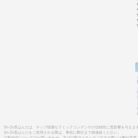
Sn-Zn系はんだは、チップ積層セラミックコンデンサの信頼性に悪影響を与えま
Sn-Zn系はんだをご使用される際は、事前に弊社まで御連絡ください。
記載内容についてのお問い合わせ、及び記載アイテムのご注文の際には弊社営業