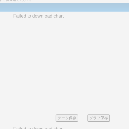
Failed to download chart
データ保存
グラフ保存
Failed to download chart