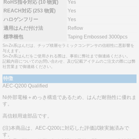
RoHS指令対応 (10 物質)
Yes
REACH対応 (253 物質)
Yes
ハロゲンフリー
Yes
適用はんだ付け法
Reflow
標準梱包
Taping Embossed 3000pcs
Sn-Zn系はんだは、チップ積層セラミックコンデンサの信頼性に悪影響を
与えます。
Sn-Zn系はんだをご使用される際は、事前に弊社まで御連絡ください。
記載内容についてのお問い合わせ、及び記載アイテムのご注文の際には弊
社営業まで御連絡ください。
特徴
AEC-Q200 Qualified
Ni外部電極＋めっき構造であるため、はんだ耐熱性に優れま
す。
高信頼用途部品です。
(注)本商品は、AEC-Q200に対応した評価試験実施済みで
す。