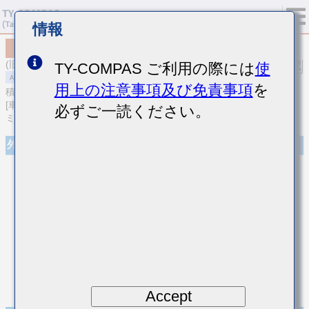
情報
MAASU21GSB7224KTNA01
(旧品番 UMF212B7224KGHT)
TY-COMPAS ご利用の際には
使
用上の注意事項及び免責事項
を
積層セラミックコンデンサ
[車載パワートレイン/セーフティ用 (AEC-Q200 Qualified) 積層セラ
必ずご一読ください。
ミックコンデンサ（高誘電率系）]
外観
Accept