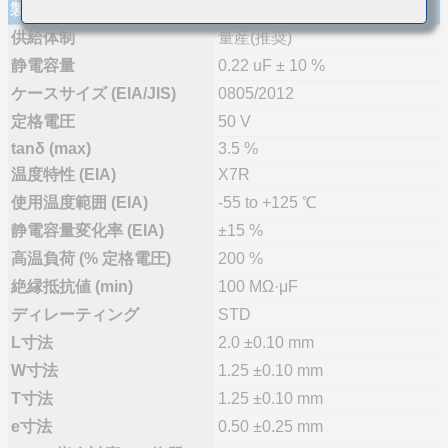
製品仕様
供給体制
量産(推奨)
静電容量
0.22 uF ± 10 %
ケースサイズ (EIA/JIS)
0805/2012
定格電圧
50 V
tanδ (max)
3.5 %
温度特性 (EIA)
X7R
使用温度範囲 (EIA)
-55 to +125 ℃
静電容量変化率 (EIA)
±15 %
高温負荷 (% 定格電圧)
200 %
絶縁抵抗値 (min)
100 MΩ·μF
ディレーティング
STD
L寸法
2.0 ±0.10 mm
W寸法
1.25 ±0.10 mm
T寸法
1.25 ±0.10 mm
e寸法
0.50 ±0.25 mm