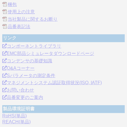
梱包
使用上の注意
当社製品に関するお断り
品番表記法
リンク
コンポーネントライブラリ
EMC部品シミュレータダウンロードページ
コンデンサの基礎知識
Q&Aコーナー
Sパラメータの測定条件
マネジメントシステム認証取得状況(ISO, IATF)
お問い合わせ
品番変更のご案内
製品環境証明書
RoHS(単品)
REACH(単品)