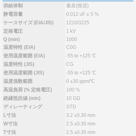
供給体制
量産(推奨)
静電容量
0.012 uF ± 5 %
ケースサイズ (EIA/JIS)
1210/3225
定格電圧
1 kV
Q (min)
1000
温度特性 (EIA)
C0G
使用温度範囲 (EIA)
-55 to +125 ℃
温度特性 (JIS)
CG
使用温度範囲 (JIS)
-55 to +125 ℃
温度係数範囲
0 ±30 ppm/℃
高温負荷 (% 定格電圧)
100 %
絶縁抵抗値 (min)
10 GΩ
ディレーティング
STD
L寸法
3.2 ±0.30 mm
W寸法
2.5 ±0.30 mm
T寸法
2.5 ±0.30 mm