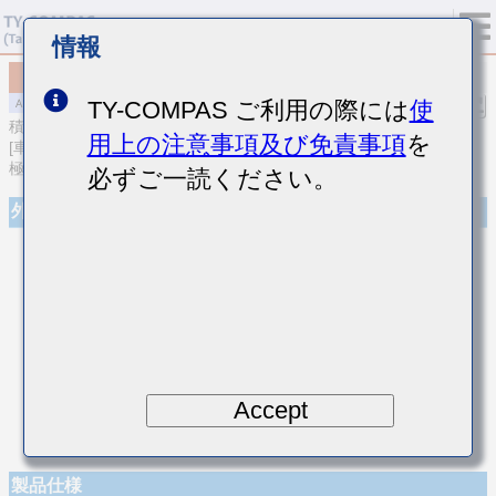
情報
MAASV32MACG123JPCA01
TY-COMPAS ご利用の際には
使
積層セラミックコンデンサ
用上の注意事項及び免責事項
を
[車載パワートレイン/セーフティ用 (AEC-Q200 Qualified) Cu外部電
極品中高耐圧積層セラミックコンデンサ]
必ずご一読ください。
外観
Accept
製品仕様