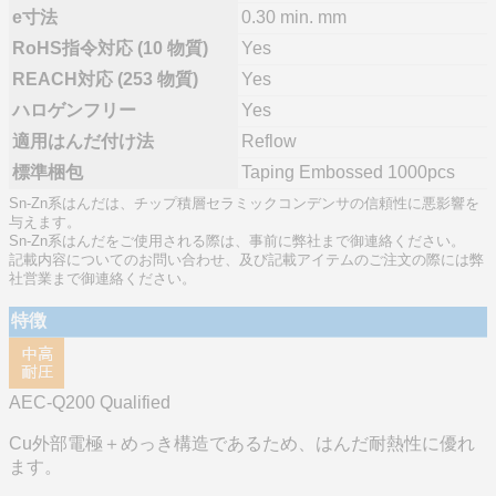
e寸法
0.30 min. mm
RoHS指令対応 (10 物質)
Yes
REACH対応 (253 物質)
Yes
ハロゲンフリー
Yes
適用はんだ付け法
Reflow
標準梱包
Taping Embossed 1000pcs
Sn-Zn系はんだは、チップ積層セラミックコンデンサの信頼性に悪影響を
与えます。
Sn-Zn系はんだをご使用される際は、事前に弊社まで御連絡ください。
記載内容についてのお問い合わせ、及び記載アイテムのご注文の際には弊
社営業まで御連絡ください。
特徴
AEC-Q200 Qualified
Cu外部電極＋めっき構造であるため、はんだ耐熱性に優れ
ます。