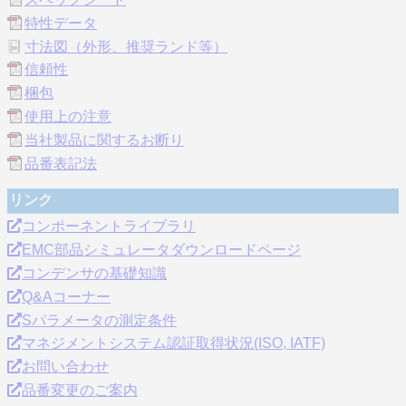
特性データ
寸法図（外形、推奨ランド等）
信頼性
梱包
使用上の注意
当社製品に関するお断り
品番表記法
リンク
コンポーネントライブラリ
EMC部品シミュレータダウンロードページ
コンデンサの基礎知識
Q&Aコーナー
Sパラメータの測定条件
マネジメントシステム認証取得状況(ISO, IATF)
お問い合わせ
品番変更のご案内