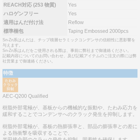
REACH対応 (253 物質)
Yes
ハロゲンフリー
Yes
適用はんだ付け法
Reflow
標準梱包
Taping Embossed 2000pcs
Sn-Zn系はんだは、チップ積層セラミックコンデンサの信頼性に悪影響を
与えます。
Sn-Zn系はんだをご使用される際は、事前に弊社まで御連絡ください。
記載内容についてのお問い合わせ、及び記載アイテムのご注文の際には弊
社営業まで御連絡ください。
特徴
AEC-Q200 Qualified
樹脂外部電極が、基板からの機械的な振動や、たわみ応力を
緩和することでコンデンサへのクラック発生を抑制します。
樹脂外部電極が、基板の熱膨張率と、部品の膨張率との差に
よる熱衝撃を吸収することで、
半田接合部のクラック発生を抑制。固着性を確保します。