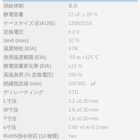
供給体制
量産
静電容量
22 uF ± 20 %
ケースサイズ (EIA/JIS)
1206/3216
定格電圧
6.3 V
tanδ (max)
10 %
温度特性 (EIA)
X7R
使用温度範囲 (EIA)
-55 to +125 ℃
静電容量変化率 (EIA)
±15 %
高温負荷 (% 定格電圧)
150 %
絶縁抵抗値 (min)
100 MΩ・µF
ディレーティング
STD
L寸法
3.2 ±0.30 mm
W寸法
1.6 ±0.30 mm
T寸法
1.6 ±0.30 mm
e寸法
0.60 +0.4/-0.3 mm
RoHS指令対応 (10 物質)
Yes