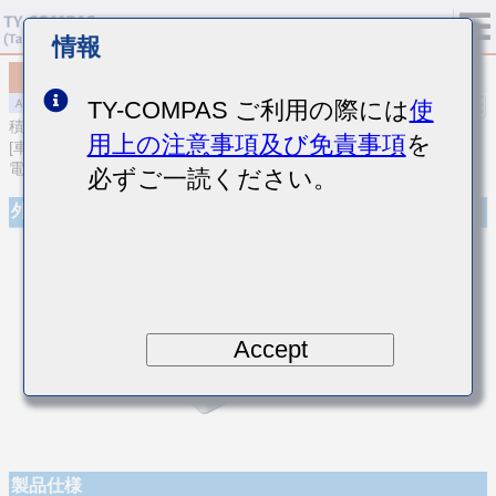
情報
MAJCJ31LBB7226MTQA01
TY-COMPAS ご利用の際には
使
積層セラミックコンデンサ
用上の注意事項及び免責事項
を
[車載パワートレイン/セーフティ用 (AEC-Q200 Qualified) 樹脂外部
電極品積層セラミックコンデンサ(高誘電率系)]
必ずご一読ください。
外観
Accept
製品仕様