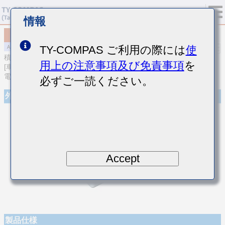
情報
MAJCL32MAB7106KPQA01
TY-COMPAS ご利用の際には
使
積層セラミックコンデンサ
用上の注意事項及び免責事項
を
[車載パワートレイン/セーフティ用 (AEC-Q200 Qualified) 樹脂外部
電極品積層セラミックコンデンサ(高誘電率系)]
必ずご一読ください。
外観
Accept
製品仕様