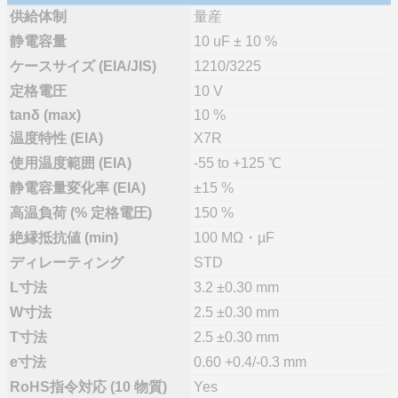
供給体制
量産
静電容量
10 uF ± 10 %
ケースサイズ (EIA/JIS)
1210/3225
定格電圧
10 V
tanδ (max)
10 %
温度特性 (EIA)
X7R
使用温度範囲 (EIA)
-55 to +125 ℃
静電容量変化率 (EIA)
±15 %
高温負荷 (% 定格電圧)
150 %
絶縁抵抗値 (min)
100 MΩ・µF
ディレーティング
STD
L寸法
3.2 ±0.30 mm
W寸法
2.5 ±0.30 mm
T寸法
2.5 ±0.30 mm
e寸法
0.60 +0.4/-0.3 mm
RoHS指令対応 (10 物質)
Yes