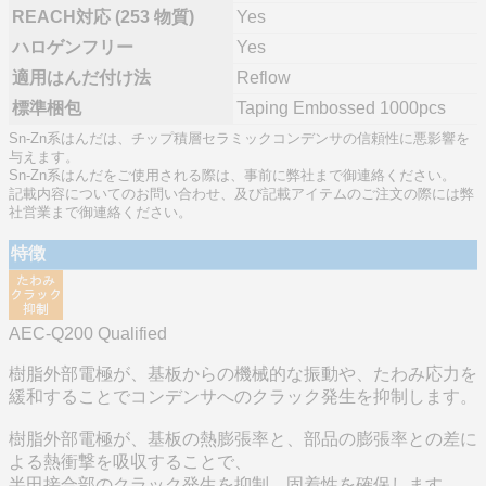
REACH対応 (253 物質)
Yes
ハロゲンフリー
Yes
適用はんだ付け法
Reflow
標準梱包
Taping Embossed 1000pcs
Sn-Zn系はんだは、チップ積層セラミックコンデンサの信頼性に悪影響を
与えます。
Sn-Zn系はんだをご使用される際は、事前に弊社まで御連絡ください。
記載内容についてのお問い合わせ、及び記載アイテムのご注文の際には弊
社営業まで御連絡ください。
特徴
AEC-Q200 Qualified
樹脂外部電極が、基板からの機械的な振動や、たわみ応力を
緩和することでコンデンサへのクラック発生を抑制します。
樹脂外部電極が、基板の熱膨張率と、部品の膨張率との差に
よる熱衝撃を吸収することで、
半田接合部のクラック発生を抑制。固着性を確保します。