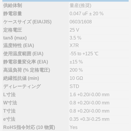
供給体制
量産(推奨)
静電容量
0.047 uF ± 20 %
ケースサイズ (EIA/JIS)
0603/1608
定格電圧
25 V
tanδ (max)
3.5 %
温度特性 (EIA)
X7R
使用温度範囲 (EIA)
-55 to +125 ℃
静電容量変化率 (EIA)
±15 %
高温負荷 (% 定格電圧)
200 %
絶縁抵抗値 (min)
10 GΩ
ディレーティング
STD
L寸法
1.6 +0.20/-0.00 mm
W寸法
0.8 +0.20/-0.00 mm
T寸法
0.8 +0.20/-0.00 mm
e寸法
0.35 +0.3/-0.25 mm
RoHS指令対応 (10 物質)
Yes