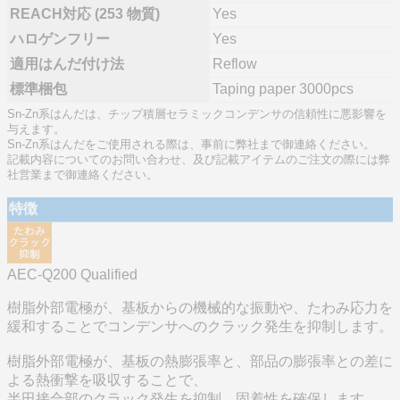
REACH対応 (253 物質)
Yes
ハロゲンフリー
Yes
適用はんだ付け法
Reflow
標準梱包
Taping paper 3000pcs
Sn-Zn系はんだは、チップ積層セラミックコンデンサの信頼性に悪影響を
与えます。
Sn-Zn系はんだをご使用される際は、事前に弊社まで御連絡ください。
記載内容についてのお問い合わせ、及び記載アイテムのご注文の際には弊
社営業まで御連絡ください。
特徴
AEC-Q200 Qualified
樹脂外部電極が、基板からの機械的な振動や、たわみ応力を
緩和することでコンデンサへのクラック発生を抑制します。
樹脂外部電極が、基板の熱膨張率と、部品の膨張率との差に
よる熱衝撃を吸収することで、
半田接合部のクラック発生を抑制。固着性を確保します。