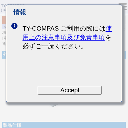
情報
MAJCT168BB7473MTEA01
TY-COMPAS ご利用の際には
使
積層セラミックコンデンサ
用上の注意事項及び免責事項
を
[車載パワートレイン/セーフティ用 (AEC-Q200 Qualified) 樹脂外部
電極品積層セラミックコンデンサ(高誘電率系)]
必ずご一読ください。
外観
Accept
製品仕様