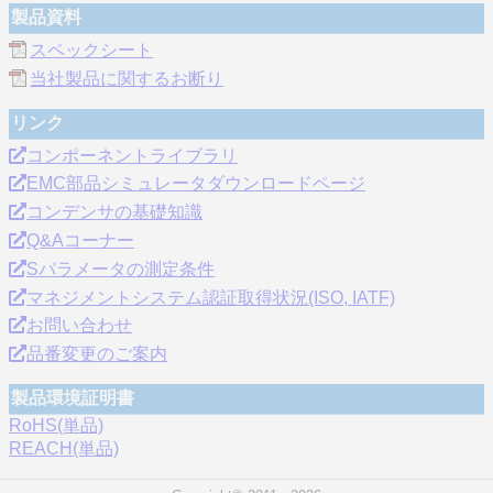
製品資料
スペックシート
当社製品に関するお断り
リンク
コンポーネントライブラリ
EMC部品シミュレータダウンロードページ
コンデンサの基礎知識
Q&Aコーナー
Sパラメータの測定条件
マネジメントシステム認証取得状況(ISO, IATF)
お問い合わせ
品番変更のご案内
製品環境証明書
RoHS(単品)
REACH(単品)