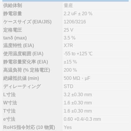
供給体制
量産
静電容量
2.2 uF ± 20 %
ケースサイズ (EIA/JIS)
1206/3216
定格電圧
25 V
tanδ (max)
3.5 %
温度特性 (EIA)
X7R
使用温度範囲 (EIA)
-55 to +125 ℃
静電容量変化率 (EIA)
±15 %
高温負荷 (% 定格電圧)
200 %
絶縁抵抗値 (min)
500 MΩ・µF
ディレーティング
STD
L寸法
3.2 ±0.30 mm
W寸法
1.6 ±0.30 mm
T寸法
1.6 ±0.30 mm
e寸法
0.60 +0.4/-0.3 mm
RoHS指令対応 (10 物質)
Yes