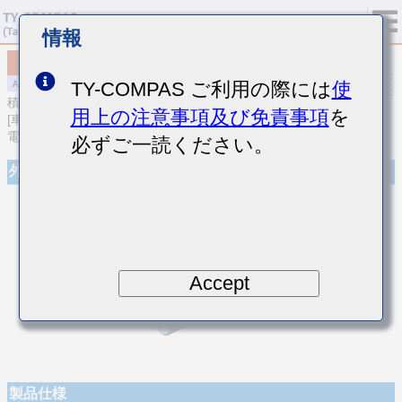
情報
MAJCT31LBB7225MTQA01
TY-COMPAS ご利用の際には
使
積層セラミックコンデンサ
用上の注意事項及び免責事項
を
[車載パワートレイン/セーフティ用 (AEC-Q200 Qualified) 樹脂外部
電極品積層セラミックコンデンサ(高誘電率系)]
必ずご一読ください。
外観
Accept
製品仕様