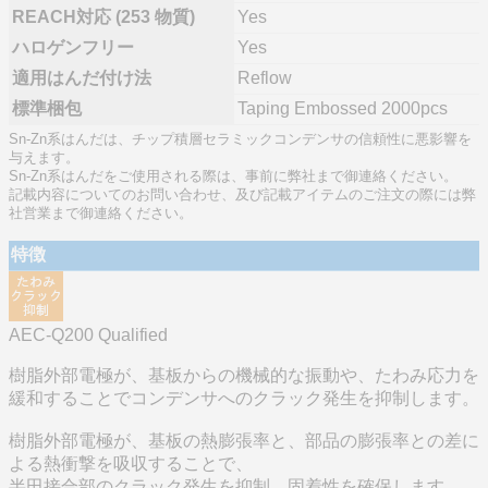
REACH対応 (253 物質)
Yes
ハロゲンフリー
Yes
適用はんだ付け法
Reflow
標準梱包
Taping Embossed 2000pcs
Sn-Zn系はんだは、チップ積層セラミックコンデンサの信頼性に悪影響を
与えます。
Sn-Zn系はんだをご使用される際は、事前に弊社まで御連絡ください。
記載内容についてのお問い合わせ、及び記載アイテムのご注文の際には弊
社営業まで御連絡ください。
特徴
AEC-Q200 Qualified
樹脂外部電極が、基板からの機械的な振動や、たわみ応力を
緩和することでコンデンサへのクラック発生を抑制します。
樹脂外部電極が、基板の熱膨張率と、部品の膨張率との差に
よる熱衝撃を吸収することで、
半田接合部のクラック発生を抑制。固着性を確保します。