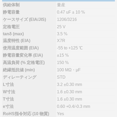
供給体制
量産
静電容量
0.47 uF ± 10 %
ケースサイズ (EIA/JIS)
1206/3216
定格電圧
25 V
tanδ (max)
3.5 %
温度特性 (EIA)
X7R
使用温度範囲 (EIA)
-55 to +125 ℃
静電容量変化率 (EIA)
±15 %
高温負荷 (% 定格電圧)
150 %
絶縁抵抗値 (min)
100 MΩ・µF
ディレーティング
STD
L寸法
3.2 ±0.30 mm
W寸法
1.6 ±0.30 mm
T寸法
1.6 ±0.30 mm
e寸法
0.60 +0.4/-0.3 mm
RoHS指令対応 (10 物質)
Yes