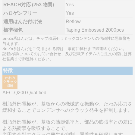
REACH対応 (253 物質)
Yes
ハロゲンフリー
Yes
適用はんだ付け法
Reflow
標準梱包
Taping Embossed 2000pcs
Sn-Zn系はんだは、チップ積層セラミックコンデンサの信頼性に悪影響を
与えます。
Sn-Zn系はんだをご使用される際は、事前に弊社まで御連絡ください。
記載内容についてのお問い合わせ、及び記載アイテムのご注文の際には弊
社営業まで御連絡ください。
特徴
AEC-Q200 Qualified
樹脂外部電極が、基板からの機械的な振動や、たわみ応力を
緩和することでコンデンサへのクラック発生を抑制します。
樹脂外部電極が、基板の熱膨張率と、部品の膨張率との差に
よる熱衝撃を吸収することで、
半田接合部のクラック発生を抑制。固着性を確保します。