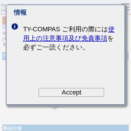
情報
MAJCT31LBB7474KTQA01
TY-COMPAS ご利用の際には
使
積層セラミックコンデンサ
用上の注意事項及び免責事項
を
[車載パワートレイン/セーフティ用 (AEC-Q200 Qualified) 樹脂外部
電極品積層セラミックコンデンサ(高誘電率系)]
必ずご一読ください。
外観
Accept
製品仕様