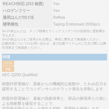
REACH対応 (253 物質)
Yes
ハロゲンフリー
Yes
適用はんだ付け法
Reflow
標準梱包
Taping Embossed 2000pcs
Sn-Zn系はんだは、チップ積層セラミックコンデンサの信頼性に悪影響を
与えます。
Sn-Zn系はんだをご使用される際は、事前に弊社まで御連絡ください。
記載内容についてのお問い合わせ、及び記載アイテムのご注文の際には弊
社営業まで御連絡ください。
特徴
AEC-Q200 Qualified
樹脂外部電極が、基板からの機械的な振動や、たわみ応力を
緩和することでコンデンサへのクラック発生を抑制します。
樹脂外部電極が、基板の熱膨張率と、部品の膨張率との差に
よる熱衝撃を吸収することで、
半田接合部のクラック発生を抑制。固着性を確保します。