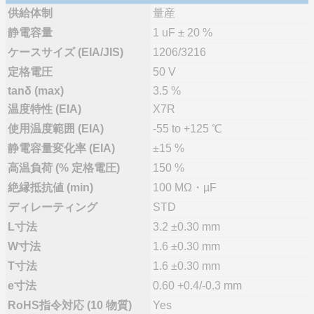
供給体制
量産
静電容量
1 uF ± 20 %
ケースサイズ (EIA/JIS)
1206/3216
定格電圧
50 V
tanδ (max)
3.5 %
温度特性 (EIA)
X7R
使用温度範囲 (EIA)
-55 to +125 ℃
静電容量変化率 (EIA)
±15 %
高温負荷 (% 定格電圧)
150 %
絶縁抵抗値 (min)
100 MΩ・µF
ディレーティング
STD
L寸法
3.2 ±0.30 mm
W寸法
1.6 ±0.30 mm
T寸法
1.6 ±0.30 mm
e寸法
0.60 +0.4/-0.3 mm
RoHS指令対応 (10 物質)
Yes