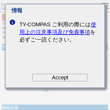
情報
MAJCU31LBB7105MTQA01
TY-COMPAS ご利用の際には
使
積層セラミックコンデンサ
用上の注意事項及び免責事項
を
[車載パワートレイン/セーフティ用 (AEC-Q200 Qualified) 樹脂外部
電極品積層セラミックコンデンサ(高誘電率系)]
必ずご一読ください。
外観
Accept
製品仕様