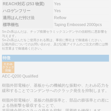
REACH対応 (253 物質)
Yes
ハロゲンフリー
Yes
適用はんだ付け法
Reflow
標準梱包
Taping Embossed 2000pcs
Sn-Zn系はんだは、チップ積層セラミックコンデンサの信頼性に悪影響を
与えます。
Sn-Zn系はんだをご使用される際は、事前に弊社まで御連絡ください。
記載内容についてのお問い合わせ、及び記載アイテムのご注文の際には弊
社営業まで御連絡ください。
特徴
AEC-Q200 Qualified
樹脂外部電極が、基板からの機械的な振動や、たわみ応力を
緩和することでコンデンサへのクラック発生を抑制します。
樹脂外部電極が、基板の熱膨張率と、部品の膨張率との差に
よる熱衝撃を吸収することで、
半田接合部のクラック発生を抑制。固着性を確保します。