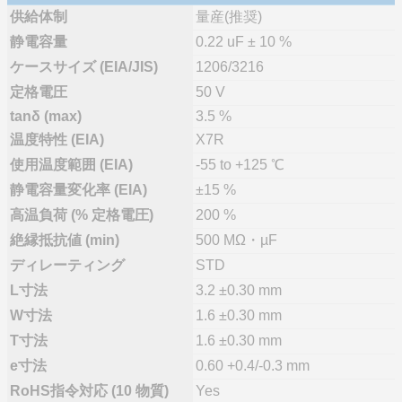
供給体制
量産(推奨)
静電容量
0.22 uF ± 10 %
ケースサイズ (EIA/JIS)
1206/3216
定格電圧
50 V
tanδ (max)
3.5 %
温度特性 (EIA)
X7R
使用温度範囲 (EIA)
-55 to +125 ℃
静電容量変化率 (EIA)
±15 %
高温負荷 (% 定格電圧)
200 %
絶縁抵抗値 (min)
500 MΩ・µF
ディレーティング
STD
L寸法
3.2 ±0.30 mm
W寸法
1.6 ±0.30 mm
T寸法
1.6 ±0.30 mm
e寸法
0.60 +0.4/-0.3 mm
RoHS指令対応 (10 物質)
Yes