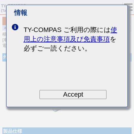
情報
MAJCU31LBB7224KTEA01
TY-COMPAS ご利用の際には
使
積層セラミックコンデンサ
用上の注意事項及び免責事項
を
[車載パワートレイン/セーフティ用 (AEC-Q200 Qualified) 樹脂外部
電極品積層セラミックコンデンサ(高誘電率系)]
必ずご一読ください。
外観
Accept
製品仕様