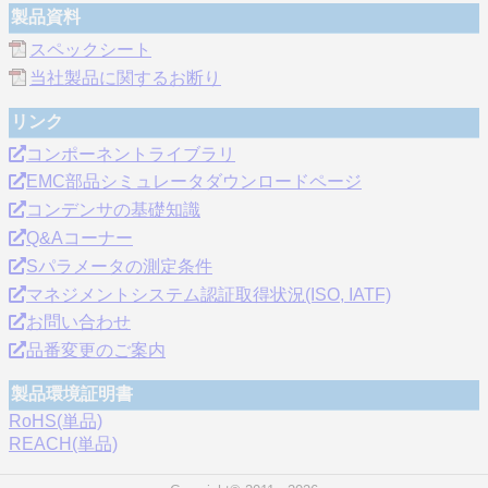
製品資料
スペックシート
当社製品に関するお断り
リンク
コンポーネントライブラリ
EMC部品シミュレータダウンロードページ
コンデンサの基礎知識
Q&Aコーナー
Sパラメータの測定条件
マネジメントシステム認証取得状況(ISO, IATF)
お問い合わせ
品番変更のご案内
製品環境証明書
RoHS(単品)
REACH(単品)