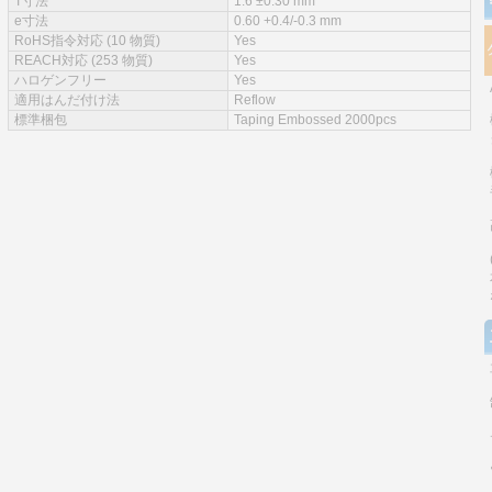
T寸法
1.6 ±0.30 mm
e寸法
0.60 +0.4/-0.3 mm
RoHS指令対応 (10 物質)
Yes
REACH対応 (253 物質)
Yes
ハロゲンフリー
Yes
適用はんだ付け法
Reflow
標準梱包
Taping Embossed 2000pcs