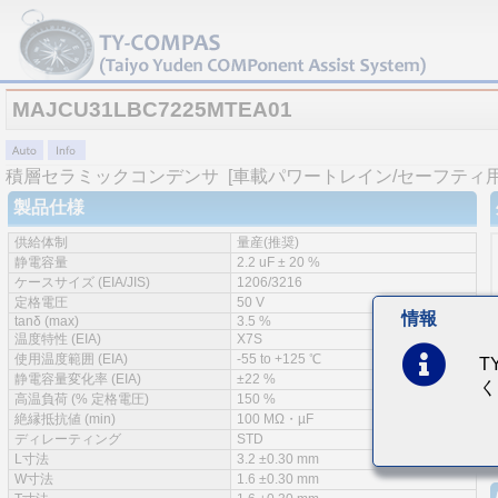
MAJCU31LBC7225MTEA01
積層セラミックコンデンサ
[車載パワートレイン/セーフティ用 (A
製品仕様
供給体制
量産(推奨)
静電容量
2.2 uF ± 20 %
ケースサイズ (EIA/JIS)
1206/3216
定格電圧
50 V
情報
tanδ (max)
3.5 %
温度特性 (EIA)
X7S
使用温度範囲 (EIA)
-55 to +125 ℃
T
静電容量変化率 (EIA)
±22 %
く
高温負荷 (% 定格電圧)
150 %
絶縁抵抗値 (min)
100 MΩ・µF
ディレーティング
STD
L寸法
3.2 ±0.30 mm
W寸法
1.6 ±0.30 mm