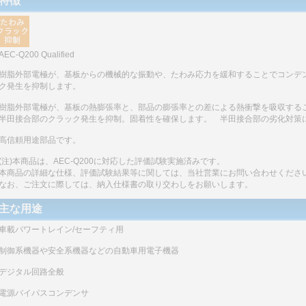
特徴
AEC-Q200 Qualified
樹脂外部電極が、基板からの機械的な振動や、たわみ応力を緩和することでコンデ
ク発生を抑制します。
樹脂外部電極が、基板の熱膨張率と、部品の膨張率との差による熱衝撃を吸収する
半田接合部のクラック発生を抑制。固着性を確保します。 半田接合部の劣化対策
高信頼用途部品です。
(注)本商品は、AEC-Q200に対応した評価試験実施済みです。
本商品の詳細な仕様、評価試験結果等に関しては、当社営業にお問い合わせくださ
なお、ご注文に際しては、納入仕様書の取り交わしをお願いします。
主な用途
車載パワートレイン/セーフティ用
制御系機器や安全系機器などの自動車用電子機器
デジタル回路全般
電源バイパスコンデンサ