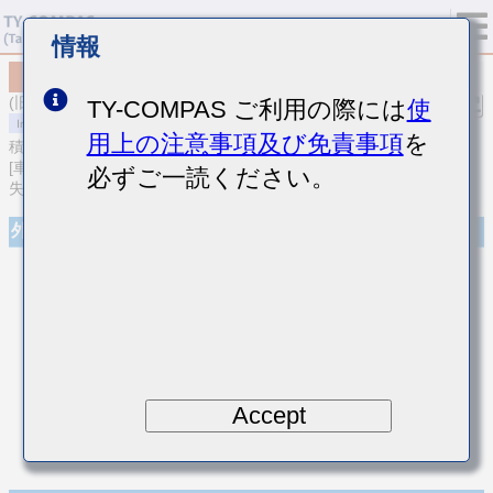
情報
MCARQ105SCG010CFRA01
(旧品番 QVS105CG010CVHF)
TY-COMPAS ご利用の際には
使
用上の注意事項及び免責事項
を
積層セラミックコンデンサ
[車載ボディ/インフォ＆高信頼用 (AEC-Q200 Qualified) 高周波/低損
必ずご一読ください。
失中高耐圧積層セラミックコンデンサ]
外観
Accept