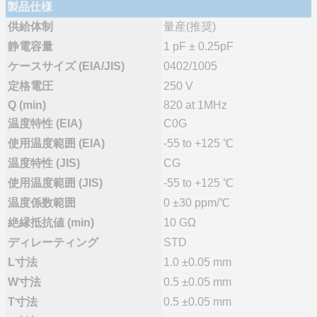
製品仕様
供給体制
量産(推奨)
静電容量
1 pF ± 0.25pF
ケースサイズ (EIA/JIS)
0402/1005
定格電圧
250 V
Q (min)
820 at 1MHz
温度特性 (EIA)
C0G
使用温度範囲 (EIA)
-55 to +125 ℃
温度特性 (JIS)
CG
使用温度範囲 (JIS)
-55 to +125 ℃
温度係数範囲
0 ±30 ppm/℃
絶縁抵抗値 (min)
10 GΩ
ディレーティング
STD
L寸法
1.0 ±0.05 mm
W寸法
0.5 ±0.05 mm
T寸法
0.5 ±0.05 mm