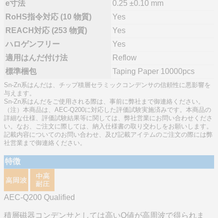
e寸法
0.25 ±0.10 mm
RoHS指令対応 (10 物質)
Yes
REACH対応 (253 物質)
Yes
ハロゲンフリー
Yes
適用はんだ付け法
Reflow
標準梱包
Taping Paper 10000pcs
Sn-Zn系はんだは、チップ積層セラミックコンデンサの信頼性に悪影響を
与えます。
Sn-Zn系はんだをご使用される際は、事前に弊社まで御連絡ください。
（注）本商品は、AEC-Q200に対応した評価試験実施済みです。本商品の
詳細な仕様、評価試験結果等に関しては、弊社営業にお問い合わせくださ
い。なお、ご注文に際しては、納入仕様書の取り交わしをお願いします。
記載内容についてのお問い合わせ、及び記載アイテムのご注文の際には弊
社営業まで御連絡ください。
特徴
AEC-Q200 Qualified
積層磁器コンデンサとしては高いQ値が高周波で得られま