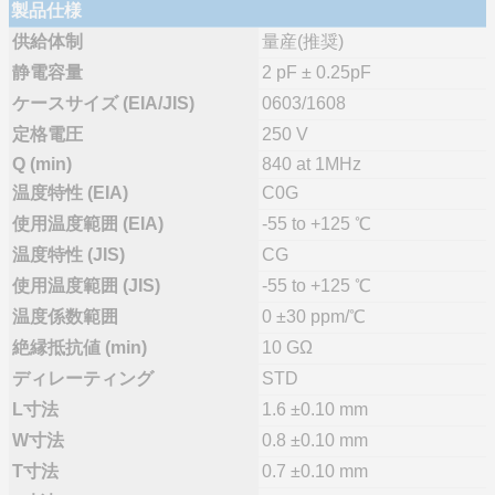
製品仕様
供給体制
量産(推奨)
静電容量
2 pF ± 0.25pF
ケースサイズ (EIA/JIS)
0603/1608
定格電圧
250 V
Q (min)
840 at 1MHz
温度特性 (EIA)
C0G
使用温度範囲 (EIA)
-55 to +125 ℃
温度特性 (JIS)
CG
使用温度範囲 (JIS)
-55 to +125 ℃
温度係数範囲
0 ±30 ppm/℃
絶縁抵抗値 (min)
10 GΩ
ディレーティング
STD
L寸法
1.6 ±0.10 mm
W寸法
0.8 ±0.10 mm
T寸法
0.7 ±0.10 mm