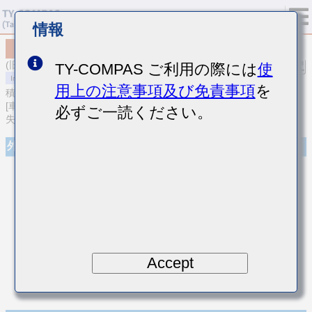
情報
MCARQ167SCG020CTRA01
(旧品番 QVS107CG020CCHT)
TY-COMPAS ご利用の際には
使
用上の注意事項及び免責事項
を
積層セラミックコンデンサ
[車載ボディ/インフォ＆高信頼用 (AEC-Q200 Qualified) 高周波/低損
必ずご一読ください。
失中高耐圧積層セラミックコンデンサ]
外観
Accept