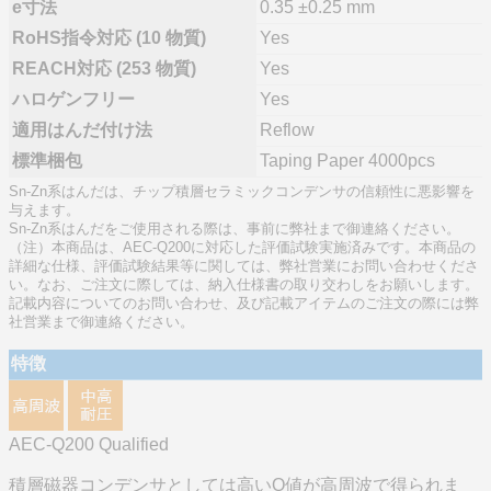
e寸法
0.35 ±0.25 mm
RoHS指令対応 (10 物質)
Yes
REACH対応 (253 物質)
Yes
ハロゲンフリー
Yes
適用はんだ付け法
Reflow
標準梱包
Taping Paper 4000pcs
Sn-Zn系はんだは、チップ積層セラミックコンデンサの信頼性に悪影響を
与えます。
Sn-Zn系はんだをご使用される際は、事前に弊社まで御連絡ください。
（注）本商品は、AEC-Q200に対応した評価試験実施済みです。本商品の
詳細な仕様、評価試験結果等に関しては、弊社営業にお問い合わせくださ
い。なお、ご注文に際しては、納入仕様書の取り交わしをお願いします。
記載内容についてのお問い合わせ、及び記載アイテムのご注文の際には弊
社営業まで御連絡ください。
特徴
AEC-Q200 Qualified
積層磁器コンデンサとしては高いQ値が高周波で得られま