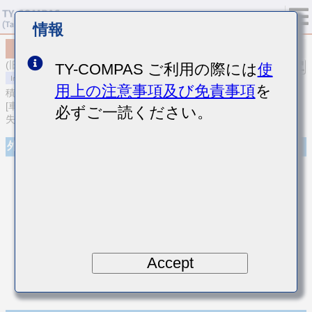
情報
MCARQ167SCG360JTRA01
(旧品番 QVS107CG360JCHT)
TY-COMPAS ご利用の際には
使
用上の注意事項及び免責事項
を
積層セラミックコンデンサ
[車載ボディ/インフォ＆高信頼用 (AEC-Q200 Qualified) 高周波/低損
必ずご一読ください。
失中高耐圧積層セラミックコンデンサ]
外観
Accept