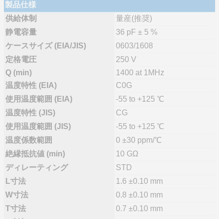
製品仕様
供給体制
量産(推奨)
静電容量
36 pF ± 5 %
ケースサイズ (EIA/JIS)
0603/1608
定格電圧
250 V
Q (min)
1400 at 1MHz
温度特性 (EIA)
C0G
使用温度範囲 (EIA)
-55 to +125 ℃
温度特性 (JIS)
CG
使用温度範囲 (JIS)
-55 to +125 ℃
温度係数範囲
0 ±30 ppm/℃
絶縁抵抗値 (min)
10 GΩ
ディレーティング
STD
L寸法
1.6 ±0.10 mm
W寸法
0.8 ±0.10 mm
T寸法
0.7 ±0.10 mm