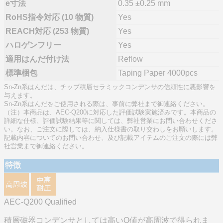
e寸法
0.35 ±0.25 mm
RoHS指令対応 (10 物質)
Yes
REACH対応 (253 物質)
Yes
ハロゲンフリー
Yes
適用はんだ付け法
Reflow
標準梱包
Taping Paper 4000pcs
Sn-Zn系はんだは、チップ積層セラミックコンデンサの信頼性に悪影響を
与えます。
Sn-Zn系はんだをご使用される際は、事前に弊社まで御連絡ください。
（注）本商品は、AEC-Q200に対応した評価試験実施済みです。本商品の
詳細な仕様、評価試験結果等に関しては、弊社営業にお問い合わせくださ
い。なお、ご注文に際しては、納入仕様書の取り交わしをお願いします。
記載内容についてのお問い合わせ、及び記載アイテムのご注文の際には弊
社営業まで御連絡ください。
特徴
AEC-Q200 Qualified
積層磁器コンデンサとしては高いQ値が高周波で得られま