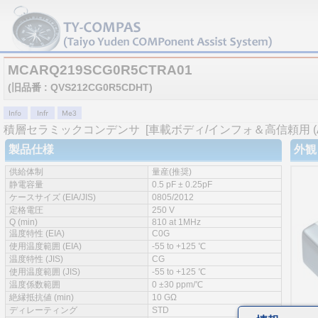
MCARQ219SCG0R5CTRA01
(旧品番 : QVS212CG0R5CDHT)
積層セラミックコンデンサ
[車載ボディ/インフォ＆高信頼用 (AE
製品仕様
外観
供給体制
量産(推奨)
静電容量
0.5 pF ± 0.25pF
ケースサイズ (EIA/JIS)
0805/2012
定格電圧
250 V
Q (min)
810 at 1MHz
温度特性 (EIA)
C0G
使用温度範囲 (EIA)
-55 to +125 ℃
温度特性 (JIS)
CG
使用温度範囲 (JIS)
-55 to +125 ℃
温度係数範囲
0 ±30 ppm/℃
絶縁抵抗値 (min)
10 GΩ
ディレーティング
STD