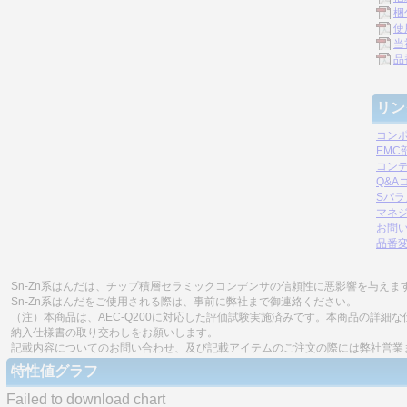
梱
使
当
品
リン
コン
EM
コン
Q&A
Sパ
マネジ
お問
品番
Sn-Zn系はんだは、チップ積層セラミックコンデンサの信頼性に悪影響を与えま
Sn-Zn系はんだをご使用される際は、事前に弊社まで御連絡ください。
（注）本商品は、AEC-Q200に対応した評価試験実施済みです。本商品の詳
納入仕様書の取り交わしをお願いします。
記載内容についてのお問い合わせ、及び記載アイテムのご注文の際には弊社営業
特性値グラフ
Failed to download chart