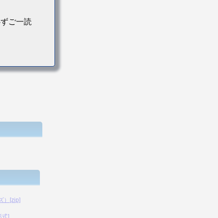
必ずご一読
[zip]
形式]