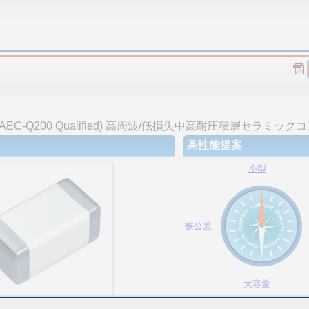
C-Q200 Qualified) 高周波/低損失中高耐圧積層セラミック
高性能提案
小型
狭公差
大容量