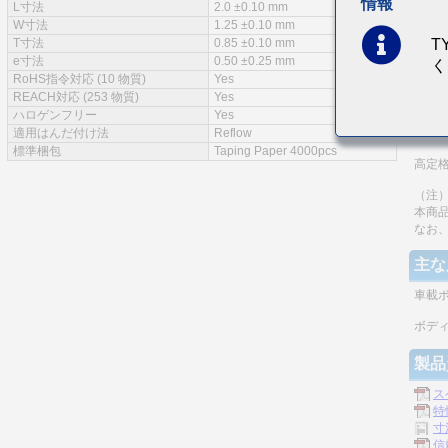
情報
L寸法
2.0 ±0.10 mm
特徴
W寸法
1.25 ±0.10 mm
T
T寸法
0.85 ±0.10 mm
e寸法
0.50 ±0.25 mm
く
RoHS指令対応 (10 物質)
Yes
REACH対応 (253 物質)
Yes
AEC-Q
ハロゲンフリー
Yes
適用はんだ付け法
Reflow
積層
標準梱包
Taping Paper 4000pcs
高定
（注）
本商
なお
主な
車載
ボデ
製品
ス
特
寸
信