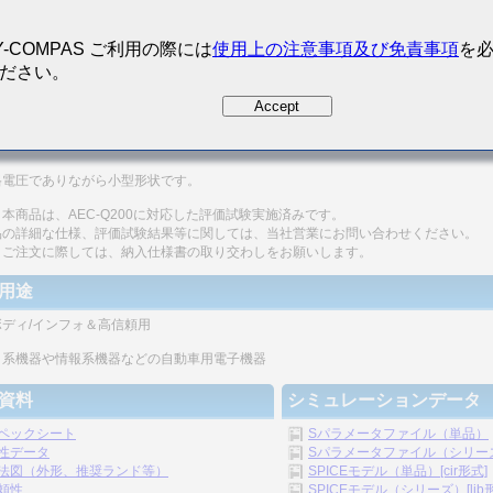
Y-COMPAS ご利用の際には
使用上の注意事項及び免責事項
を
ださい。
Accept
200 Qualified
磁器コンデンサとしては高いQ値が高周波で得られます。
格電圧でありながら小型形状です。
本商品は、AEC-Q200に対応した評価試験実施済みです。
品の詳細な仕様、評価試験結果等に関しては、当社営業にお問い合わせください。
、ご注文に際しては、納入仕様書の取り交わしをお願いします。
用途
ボディ/インフォ＆高信頼用
ィ系機器や情報系機器などの自動車用電子機器
資料
シミュレーションデータ
ペックシート
Sパラメータファイル（単品）
性データ
Sパラメータファイル（シリーズ）
法図（外形、推奨ランド等）
SPICEモデル（単品）[cir形式]
頼性
SPICEモデル（シリーズ）[lib