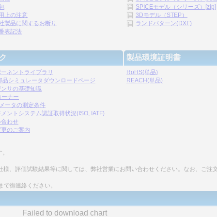
包
SPICEモデル（シリーズ）[zip]
用上の注意
3Dモデル（STEP）
社製品に関するお断り
ランドパターン(DXF)
番表記法
ク
製品環境証明書
ポーネントライブラリ
RoHS(単品)
C部品シミュレータダウンロードページ
REACH(単品)
デンサの基礎知識
コーナー
ラメータの測定条件
メントシステム認証取得状況(ISO, IATF)
い合わせ
変更のご案内
す。
細な仕様、評価試験結果等に関しては、弊社営業にお問い合わせください。なお、ご注
まで御連絡ください。
Failed to download chart