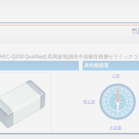
C-Q200 Qualified) 高周波/低損失中高耐圧積層セラミック
高性能提案
小型
狭公差
大容量