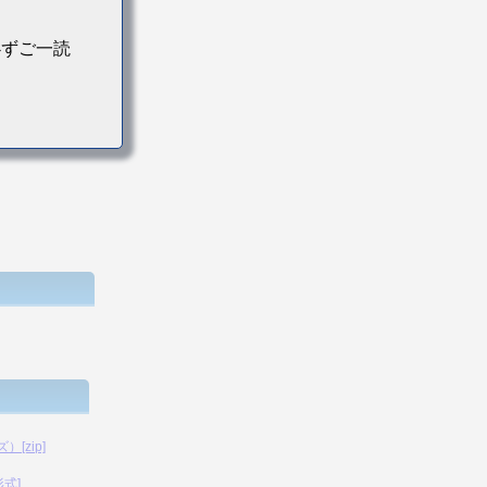
必ずご一読
[zip]
形式]