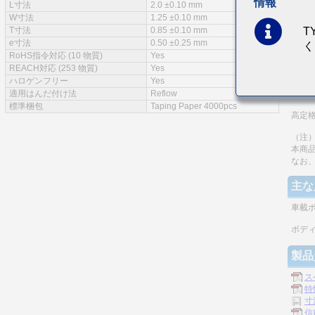
情報
L寸法
2.0 ±0.10 mm
特徴
W寸法
1.25 ±0.10 mm
T
T寸法
0.85 ±0.10 mm
e寸法
0.50 ±0.25 mm
く
RoHS指令対応 (10 物質)
Yes
REACH対応 (253 物質)
Yes
AEC-Q
ハロゲンフリー
Yes
適用はんだ付け法
Reflow
積層
標準梱包
Taping Paper 4000pcs
高定
（注）
本商
なお
主な
車載
ボデ
製品
ス
特
寸
信