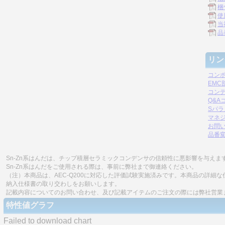
梱
使
当
品
リン
コン
EM
コン
Q&A
Sパ
マネジ
お問
品番
Sn-Zn系はんだは、チップ積層セラミックコンデンサの信頼性に悪影響を与えま
Sn-Zn系はんだをご使用される際は、事前に弊社まで御連絡ください。
（注）本商品は、AEC-Q200に対応した評価試験実施済みです。本商品の詳
納入仕様書の取り交わしをお願いします。
記載内容についてのお問い合わせ、及び記載アイテムのご注文の際には弊社営業
特性値グラフ
Failed to download chart