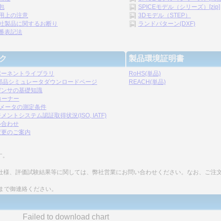
包
SPICEモデル（シリーズ）[zip]
用上の注意
3Dモデル（STEP）
社製品に関するお断り
ランドパターン(DXF)
番表記法
ク
製品環境証明書
ポーネントライブラリ
RoHS(単品)
C部品シミュレータダウンロードページ
REACH(単品)
デンサの基礎知識
コーナー
ラメータの測定条件
メントシステム認証取得状況(ISO, IATF)
い合わせ
変更のご案内
す。
細な仕様、評価試験結果等に関しては、弊社営業にお問い合わせください。なお、ご注
まで御連絡ください。
Failed to download chart