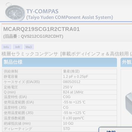
MCARQ219SCG1R2CTRA01
(旧品番 : QVS212CG1R2CDHT)
積層セラミックコンデンサ
[車載ボディ/インフォ＆高信頼用 (AE
製品仕様
外観
供給体制
量産(推奨)
静電容量
1.2 pF ± 0.25pF
ケースサイズ (EIA/JIS)
0805/2012
定格電圧
250 V
Q (min)
824 at 1MHz
温度特性 (EIA)
C0G
使用温度範囲 (EIA)
-55 to +125 ℃
温度特性 (JIS)
CG
使用温度範囲 (JIS)
-55 to +125 ℃
温度係数範囲
0 ±30 ppm/℃
絶縁抵抗値 (min)
10 GΩ
ディレーティング
STD