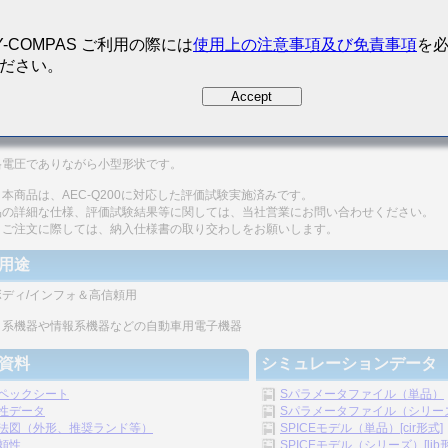
Y-COMPAS ご利用の際には
使用上の注意事項及び免責事項
を
ださい。
Accept
200 Qualified
磁器コンデンサとしては高いQ値が高周波で得られます。
格電圧でありながら小型形状です。
本商品は、AEC-Q200に対応した評価試験実施済みです。
品の詳細な仕様、評価試験結果等に関しては、当社営業にお問い合わせください。
、ご注文に際しては、納入仕様書の取り交わしをお願いします。
用途
ボディ/インフォ＆高信頼用
ィ系機器や情報系機器などの自動車用電子機器
資料
シミュレーションデータ
ペックシート
Sパラメータファイル（単品）
性データ
Sパラメータファイル（シリーズ）
法図（外形、推奨ランド等）
SPICEモデル（単品）[cir形式]
頼性
SPICEモデル（シリーズ）[lib