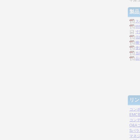
平滑
製品
ス
特
寸
信
梱
使
当
品
リン
コン
EM
コン
Q&A
Sパ
マネジ