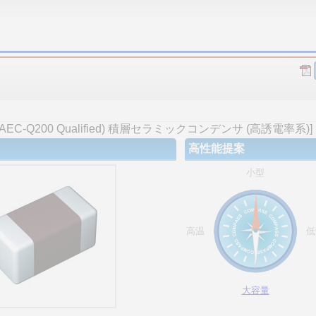
-Q200 Qualified) 積層セラミックコンデンサ (高誘電率系)]
高性能提案
小型
高温
低
大容量