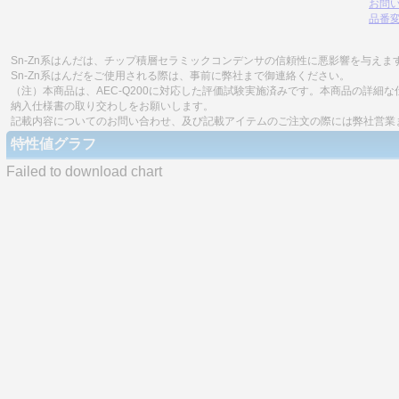
お問
品番
Sn-Zn系はんだは、チップ積層セラミックコンデンサの信頼性に悪影響を与えま
Sn-Zn系はんだをご使用される際は、事前に弊社まで御連絡ください。
（注）本商品は、AEC-Q200に対応した評価試験実施済みです。本商品の詳
納入仕様書の取り交わしをお願いします。
記載内容についてのお問い合わせ、及び記載アイテムのご注文の際には弊社営業
特性値グラフ
Failed to download chart