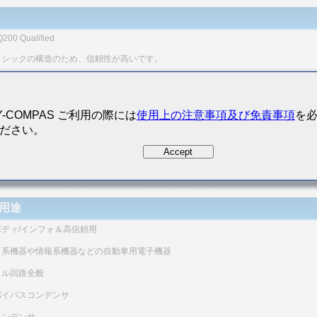
200 Qualified
リシックの構造のため、信頼性が高いです。
形状で、静電容量範囲が広いです。
にNi金属を使用し、端子電極部にメッキをしてあることにより、はんだ付け性および
Y-COMPAS ご利用の際には
使用上の注意事項及び免責事項
を
性にすぐれ、マイグレーションもほとんど発生せず、高い信頼性を示します。
ださい。
列抵抗(ESR)が小さく、ノイズ吸収性にすぐれています。
Accept
本商品は、AEC-Q200に対応した評価試験実施済みです。
品の詳細な仕様、評価試験結果等に関しては、当社営業にお問い合わせください。
、ご注文に際しては、納入仕様書の取り交わしをお願いします。
用途
ボディ/インフォ＆高信頼用
ィ系機器や情報系機器などの自動車用電子機器
タル回路全般
バイパスコンデンサ