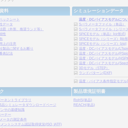
コンデンサ
資料
シミュレーションデータ
ペックシート
温度・DCバイアスモデルにつ
性データ
Sパラメータファイル（単品）
法図（外形、推奨ランド等）
Sパラメータファイル（シリーズ）[
頼性
SPICEモデル（単品）[cir形式]
包
SPICEモデル（シリーズ）[lib形
用上の注意
SPICEモデル（シリーズ）[zip]
社製品に関するお断り
温度・DCバイアスモデル(LTspice)
番表記法
温度・DCバイアスモデル(PSpice)
温度・DCバイアスモデル(HSPICE)
温度・DCバイアスモデル(Spectre)
3Dモデル（STEP）
ランドパターン(DXF)
温度・バイアス条件指定モデル[.s2p,
ク
製品環境証明書
ポーネントライブラリ
RoHS(単品)
C部品シミュレータダウンロードページ
REACH(単品)
デンサの基礎知識
コーナー
ラメータの測定条件
メントシステム認証取得状況(ISO, IATF)