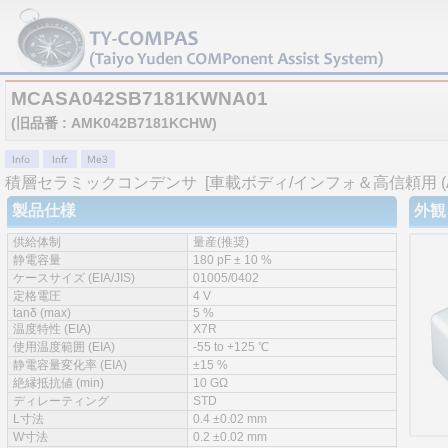
MCASA042SB7181KWNA01
(旧品番 : AMK042B7181KCHW)
積層セラミックコンデンサ
[車載ボディ/インフォ＆高信頼用 (AEC
製品仕様
外観
供給体制
量産(推奨)
静電容量
180 pF ± 10 %
ケースサイズ (EIA/JIS)
01005/0402
定格電圧
4 V
tanδ (max)
5 %
温度特性 (EIA)
X7R
使用温度範囲 (EIA)
-55 to +125 ℃
静電容量変化率 (EIA)
±15 %
絶縁抵抗値 (min)
10 GΩ
ディレーティング
STD
L寸法
0.4 ±0.02 mm
W寸法
0.2 ±0.02 mm