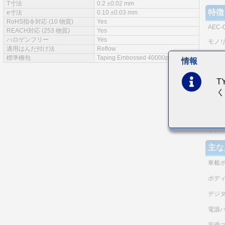
T寸法
0.2 ±0.02 mm
特徴
e寸法
0.10 ±0.03 mm
RoHS指令対応 (10 物質)
Yes
AEC-Q
REACH対応 (253 物質)
Yes
ハロゲンフリー
Yes
モノ
適用はんだ付け法
Reflow
同一
標準梱包
Taping Embossed 40000pcs
情報
電極
T
耐熱
く
等価直
（注）
本商
なお
主な
車載
ボデ
デジ
電源