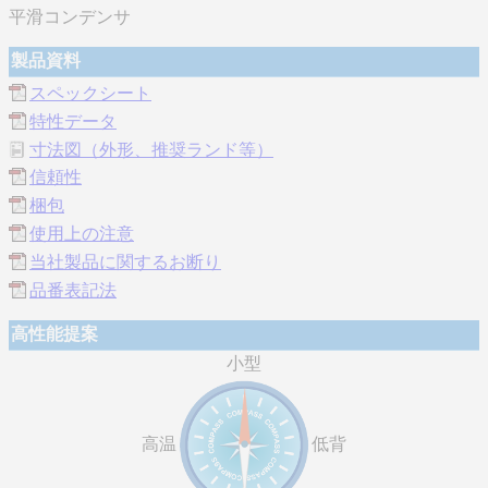
平滑コンデンサ
製品資料
スペックシート
特性データ
寸法図（外形、推奨ランド等）
信頼性
梱包
使用上の注意
当社製品に関するお断り
品番表記法
高性能提案
小型
高温
低背