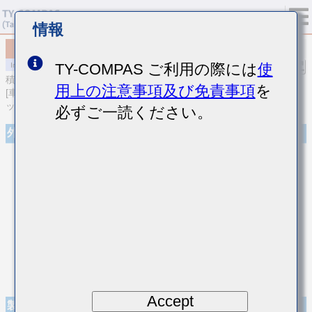
情報
MCASE063SB7103KFCA02
TY-COMPAS ご利用の際には
使
積層セラミックコンデンサ
用上の注意事項及び免責事項
を
[車載ボディ/インフォ＆高信頼用 (AEC-Q200 Qualified) 積層セラミ
ックコンデンサ (高誘電率系)]
必ずご一読ください。
外観
Accept
製品仕様