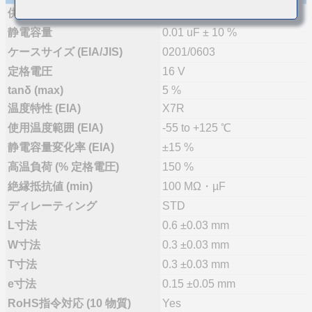
供給体制
量産(推奨)
静電容量
0.01 uF ± 10 %
ケースサイズ (EIA/JIS)
0201/0603
定格電圧
16 V
tanδ (max)
5 %
温度特性 (EIA)
X7R
使用温度範囲 (EIA)
-55 to +125 ℃
静電容量変化率 (EIA)
±15 %
高温負荷 (% 定格電圧)
150 %
絶縁抵抗値 (min)
100 MΩ・µF
ディレーティング
STD
L寸法
0.6 ±0.03 mm
W寸法
0.3 ±0.03 mm
T寸法
0.3 ±0.03 mm
e寸法
0.15 ±0.05 mm
RoHS指令対応 (10 物質)
Yes