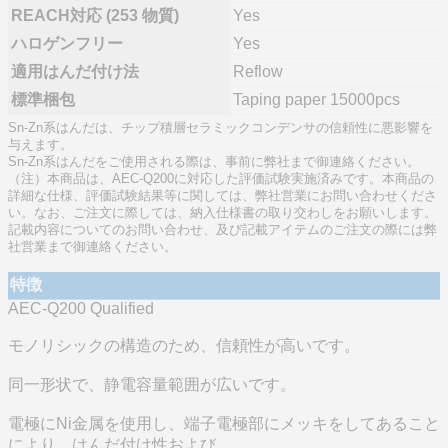
REACH対応 (253 物質)
Yes
ハロゲンフリー
Yes
適用はんだ付け法
Reflow
標準梱包
Taping paper 15000pcs
Sn-Zn系はんだは、チップ積層セラミックコンデンサの信頼性に悪影響を
与えます。
Sn-Zn系はんだをご使用される際は、事前に弊社まで御連絡ください。
（注）本商品は、AEC-Q200に対応した評価試験実施済みです。本商品の
詳細な仕様、評価試験結果等に関しては、弊社営業にお問い合わせくださ
い。なお、ご注文に際しては、納入仕様書の取り交わしをお願いします。
記載内容についてのお問い合わせ、及び記載アイテムのご注文の際には弊
社営業まで御連絡ください。
特徴
AEC-Q200 Qualified
モノリシックの構造のため、信頼性が高いです。
同一形状で、静電容量範囲が広いです。
電極にNi金属を使用し、端子電極部にメッキをしてあること
により、はんだ付け性および