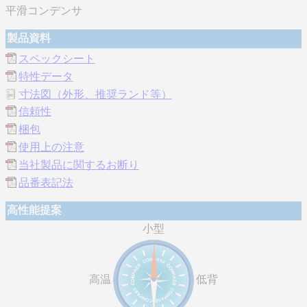
平滑コンデンサ
製品資料
スペックシート
特性データ
寸法図（外形、推奨ランド等）
信頼性
梱包
使用上の注意
当社製品に関するお断り
品番表記法
高性能提案
小型
高温
低背