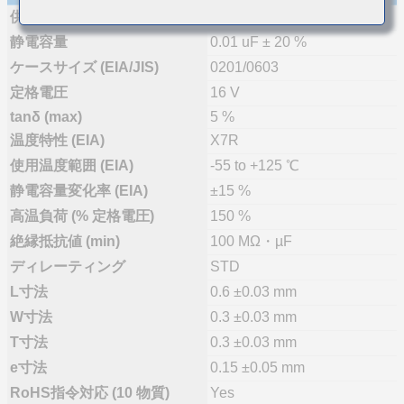
供給体制
量産(推奨)
静電容量
0.01 uF ± 20 %
ケースサイズ (EIA/JIS)
0201/0603
定格電圧
16 V
tanδ (max)
5 %
温度特性 (EIA)
X7R
使用温度範囲 (EIA)
-55 to +125 ℃
静電容量変化率 (EIA)
±15 %
高温負荷 (% 定格電圧)
150 %
絶縁抵抗値 (min)
100 MΩ・µF
ディレーティング
STD
L寸法
0.6 ±0.03 mm
W寸法
0.3 ±0.03 mm
T寸法
0.3 ±0.03 mm
e寸法
0.15 ±0.05 mm
RoHS指令対応 (10 物質)
Yes