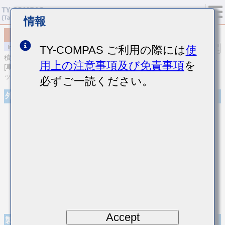
情報
MCASE063SB7103MFCA02
TY-COMPAS ご利用の際には
使
積層セラミックコンデンサ
用上の注意事項及び免責事項
を
[車載ボディ/インフォ＆高信頼用 (AEC-Q200 Qualified) 積層セラミ
ックコンデンサ (高誘電率系)]
必ずご一読ください。
外観
Accept
製品仕様