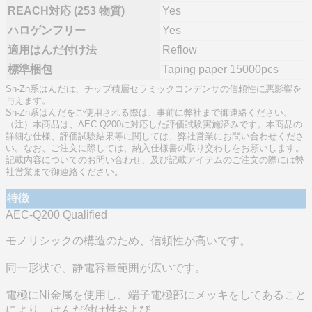
REACH対応 (253 物質)
Yes
ハロゲンフリー
Yes
適用はんだ付け法
Reflow
標準梱包
Taping paper 15000pcs
Sn-Zn系はんだは、チップ積層セラミックコンデンサの信頼性に悪影響を
与えます。
Sn-Zn系はんだをご使用される際は、事前に弊社まで御連絡ください。
（注）本商品は、AEC-Q200に対応した評価試験実施済みです。本商品の
詳細な仕様、評価試験結果等に関しては、弊社営業にお問い合わせくださ
い。なお、ご注文に際しては、納入仕様書の取り交わしをお願いします。
記載内容についてのお問い合わせ、及び記載アイテムのご注文の際には弊
社営業まで御連絡ください。
特徴
AEC-Q200 Qualified
モノリシックの構造のため、信頼性が高いです。
同一形状で、静電容量範囲が広いです。
電極にNi金属を使用し、端子電極部にメッキをしてあること
により、はんだ付け性および