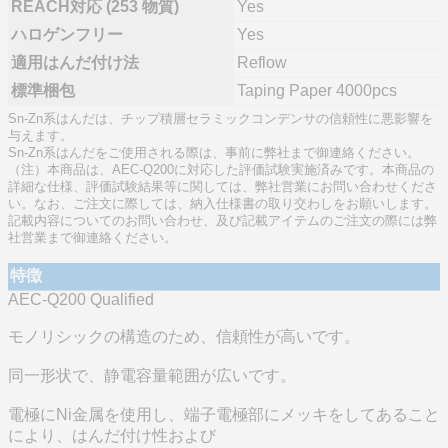
REACH対応 (253 物質)
Yes
ハロゲンフリー
Yes
適用はんだ付け法
Reflow
標準梱包
Taping Paper 4000pcs
Sn-Zn系はんだは、チップ積層セラミックコンデンサの信頼性に悪影響を
与えます。
Sn-Zn系はんだをご使用される際は、事前に弊社まで御連絡ください。
（注）本商品は、AEC-Q200に対応した評価試験実施済みです。本商品の
詳細な仕様、評価試験結果等に関しては、弊社営業にお問い合わせくださ
い。なお、ご注文に際しては、納入仕様書の取り交わしをお願いします。
記載内容についてのお問い合わせ、及び記載アイテムのご注文の際には弊
社営業まで御連絡ください。
特徴
AEC-Q200 Qualified
モノリシックの構造のため、信頼性が高いです。
同一形状で、静電容量範囲が広いです。
電極にNi金属を使用し、端子電極部にメッキをしてあること
により、はんだ付け性および