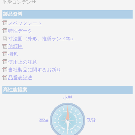
平滑コンデンサ
製品資料
スペックシート
特性データ
寸法図（外形、推奨ランド等）
信頼性
梱包
使用上の注意
当社製品に関するお断り
品番表記法
高性能提案
小型
高温
低背