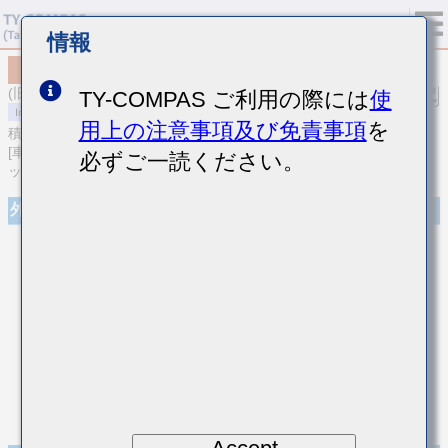
情報
MCASE168SB5105KTNA01
(旧品番 EMK107BJ105KAHT)
TY-COMPAS ご利用の際には
使
用上の注意事項及び免責事項
を
積層セラミックコンデンサ
[車載ボディ/インフォ＆高信頼用 (AEC-Q200 Qualified) 積層セラミ
必ずご一読ください。
ックコンデンサ (高誘電率系)]
外観