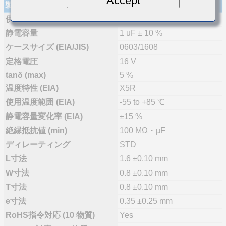
Accept
製品仕様
供給体制
量産(推奨)
静電容量
1 uF ± 10 %
ケースサイズ (EIA/JIS)
0603/1608
定格電圧
16 V
tanδ (max)
5 %
温度特性 (EIA)
X5R
使用温度範囲 (EIA)
-55 to +85 ℃
静電容量変化率 (EIA)
±15 %
絶縁抵抗値 (min)
100 MΩ・µF
ディレーティング
STD
L寸法
1.6 ±0.10 mm
W寸法
0.8 ±0.10 mm
T寸法
0.8 ±0.10 mm
e寸法
0.35 ±0.25 mm
RoHS指令対応 (10 物質)
Yes