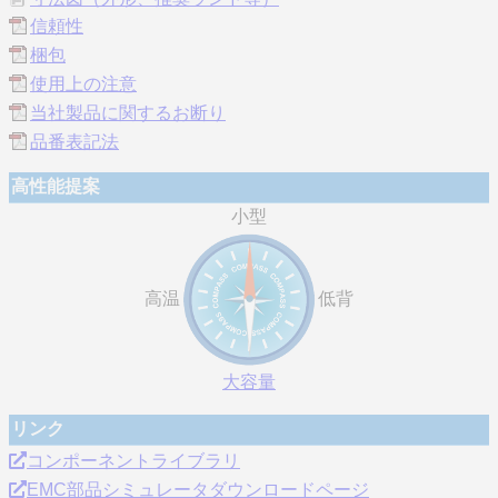
信頼性
梱包
使用上の注意
当社製品に関するお断り
品番表記法
高性能提案
小型
高温
低背
大容量
リンク
コンポーネントライブラリ
EMC部品シミュレータダウンロードページ