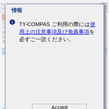
情報
MCASH32MSC7475KPCA01
(旧品番 HMK325C7475KMHPE)
TY-COMPAS ご利用の際には
使
用上の注意事項及び免責事項
を
積層セラミックコンデンサ
[車載ボディ/インフォ＆高信頼用 (AEC-Q200 Qualified) 中高耐圧積
必ずご一読ください。
層セラミックコンデンサ]
外観
Accept