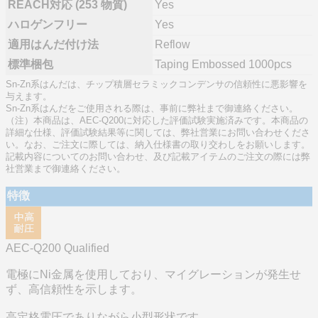
REACH対応 (253 物質)
Yes
ハロゲンフリー
Yes
適用はんだ付け法
Reflow
標準梱包
Taping Embossed 1000pcs
Sn-Zn系はんだは、チップ積層セラミックコンデンサの信頼性に悪影響を
与えます。
Sn-Zn系はんだをご使用される際は、事前に弊社まで御連絡ください。
（注）本商品は、AEC-Q200に対応した評価試験実施済みです。本商品の
詳細な仕様、評価試験結果等に関しては、弊社営業にお問い合わせくださ
い。なお、ご注文に際しては、納入仕様書の取り交わしをお願いします。
記載内容についてのお問い合わせ、及び記載アイテムのご注文の際には弊
社営業まで御連絡ください。
特徴
AEC-Q200 Qualified
電極にNi金属を使用しており、マイグレーションが発生せ
ず、高信頼性を示します。
高定格電圧でありながら小型形状です。