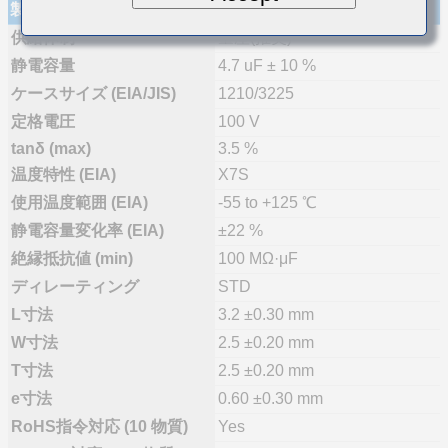
製品仕様
供給体制
量産(推奨)
静電容量
4.7 uF ± 10 %
ケースサイズ (EIA/JIS)
1210/3225
定格電圧
100 V
tanδ (max)
3.5 %
温度特性 (EIA)
X7S
使用温度範囲 (EIA)
-55 to +125 ℃
静電容量変化率 (EIA)
±22 %
絶縁抵抗値 (min)
100 MΩ·μF
ディレーティング
STD
L寸法
3.2 ±0.30 mm
W寸法
2.5 ±0.20 mm
T寸法
2.5 ±0.20 mm
e寸法
0.60 ±0.30 mm
RoHS指令対応 (10 物質)
Yes