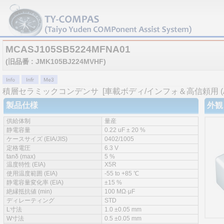
MCASJ105SB5224MFNA01
(旧品番 : JMK105BJ224MVHF)
積層セラミックコンデンサ
[車載ボディ/インフォ＆高信頼用 (AEC
製品仕様
外観
供給体制
量産
静電容量
0.22 uF ± 20 %
ケースサイズ (EIA/JIS)
0402/1005
定格電圧
6.3 V
tanδ (max)
5 %
温度特性 (EIA)
X5R
使用温度範囲 (EIA)
-55 to +85 ℃
静電容量変化率 (EIA)
±15 %
絶縁抵抗値 (min)
100 MΩ·μF
ディレーティング
STD
L寸法
1.0 ±0.05 mm
W寸法
0.5 ±0.05 mm