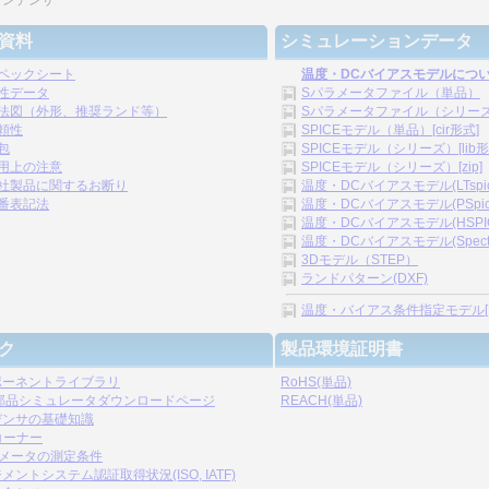
コンデンサ
資料
シミュレーションデータ
ペックシート
温度・DCバイアスモデルにつ
性データ
Sパラメータファイル（単品）
法図（外形、推奨ランド等）
Sパラメータファイル（シリーズ）[
頼性
SPICEモデル（単品）[cir形式]
包
SPICEモデル（シリーズ）[lib形
用上の注意
SPICEモデル（シリーズ）[zip]
社製品に関するお断り
温度・DCバイアスモデル(LTspice)
番表記法
温度・DCバイアスモデル(PSpice)
温度・DCバイアスモデル(HSPICE)
温度・DCバイアスモデル(Spectre)
3Dモデル（STEP）
ランドパターン(DXF)
温度・バイアス条件指定モデル[.s2p,
ク
製品環境証明書
ポーネントライブラリ
RoHS(単品)
C部品シミュレータダウンロードページ
REACH(単品)
デンサの基礎知識
コーナー
ラメータの測定条件
メントシステム認証取得状況(ISO, IATF)