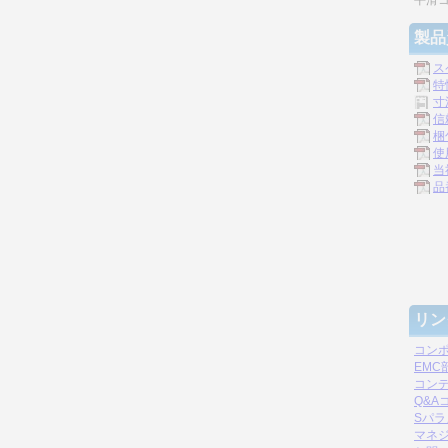
平滑
製品
ス
特
寸
信
梱
使
当
品
リン
コン
EM
コン
Q&A
Sパ
マネジ