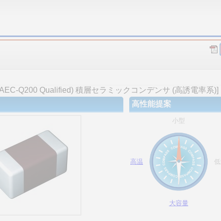
-Q200 Qualified) 積層セラミックコンデンサ (高誘電率系)]
高性能提案
小型
高温
低
大容量