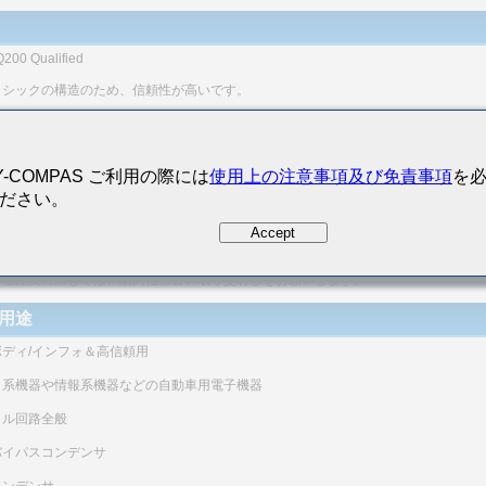
200 Qualified
リシックの構造のため、信頼性が高いです。
形状で、静電容量範囲が広いです。
にNi金属を使用し、端子電極部にメッキをしてあることにより、はんだ付け性および
Y-COMPAS ご利用の際には
使用上の注意事項及び免責事項
を
性にすぐれ、マイグレーションもほとんど発生せず、高い信頼性を示します。
ださい。
列抵抗(ESR)が小さく、ノイズ吸収性にすぐれています。
Accept
本商品は、AEC-Q200に対応した評価試験実施済みです。
品の詳細な仕様、評価試験結果等に関しては、当社営業にお問い合わせください。
、ご注文に際しては、納入仕様書の取り交わしをお願いします。
用途
ボディ/インフォ＆高信頼用
ィ系機器や情報系機器などの自動車用電子機器
タル回路全般
バイパスコンデンサ