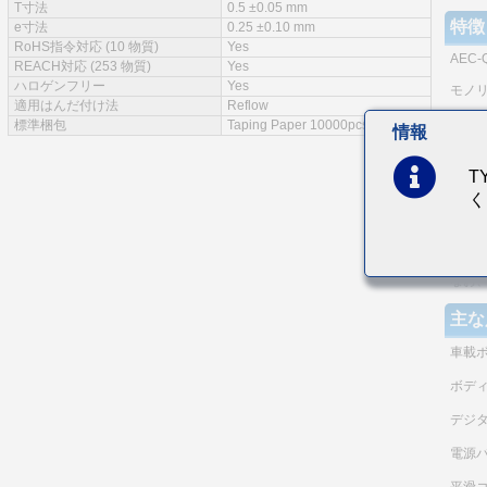
T寸法
0.5 ±0.05 mm
特徴
e寸法
0.25 ±0.10 mm
RoHS指令対応 (10 物質)
Yes
AEC-Q
REACH対応 (253 物質)
Yes
ハロゲンフリー
Yes
モノ
適用はんだ付け法
Reflow
同一
標準梱包
Taping Paper 10000pcs
情報
電極
T
耐熱
く
等価直
（注）
本商
なお
主な
車載
ボデ
デジ
電源