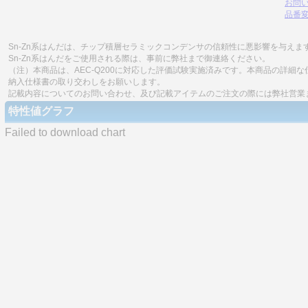
お問
品番
Sn-Zn系はんだは、チップ積層セラミックコンデンサの信頼性に悪影響を与えま
Sn-Zn系はんだをご使用される際は、事前に弊社まで御連絡ください。
（注）本商品は、AEC-Q200に対応した評価試験実施済みです。本商品の詳
納入仕様書の取り交わしをお願いします。
記載内容についてのお問い合わせ、及び記載アイテムのご注文の際には弊社営業
特性値グラフ
Failed to download chart