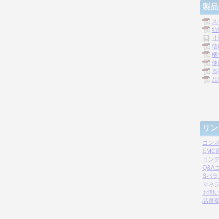
製品
ス
特
寸
信
梱
使
当
品
リン
コン
EM
コン
Q&A
Sパ
マネジ
お問
品番