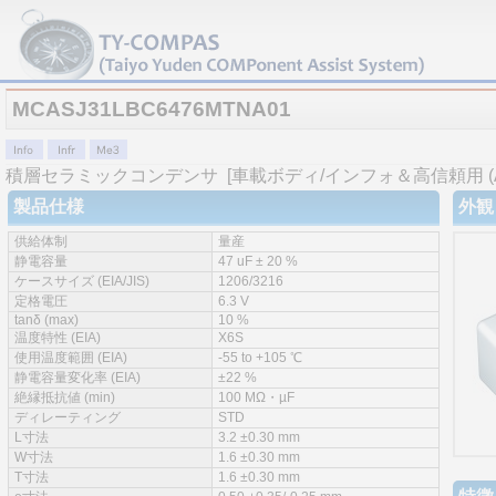
MCASJ31LBC6476MTNA01
積層セラミックコンデンサ
[車載ボディ/インフォ＆高信頼用 (AEC
製品仕様
外観
供給体制
量産
静電容量
47 uF ± 20 %
ケースサイズ (EIA/JIS)
1206/3216
定格電圧
6.3 V
tanδ (max)
10 %
温度特性 (EIA)
X6S
使用温度範囲 (EIA)
-55 to +105 ℃
静電容量変化率 (EIA)
±22 %
絶縁抵抗値 (min)
100 MΩ・µF
ディレーティング
STD
L寸法
3.2 ±0.30 mm
W寸法
1.6 ±0.30 mm
T寸法
1.6 ±0.30 mm