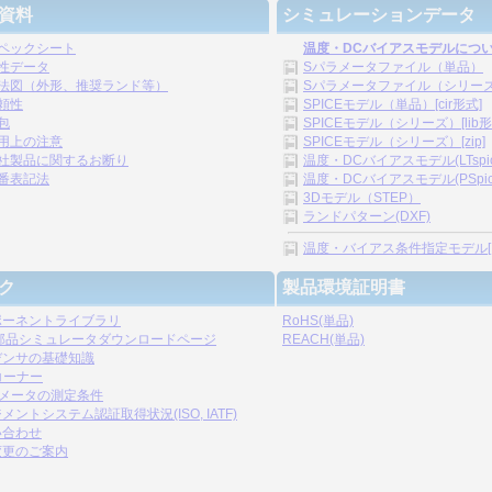
資料
シミュレーションデータ
ペックシート
温度・DCバイアスモデルにつ
性データ
Sパラメータファイル（単品）
法図（外形、推奨ランド等）
Sパラメータファイル（シリーズ）[
頼性
SPICEモデル（単品）[cir形式]
包
SPICEモデル（シリーズ）[lib形
用上の注意
SPICEモデル（シリーズ）[zip]
社製品に関するお断り
温度・DCバイアスモデル(LTspice)
番表記法
温度・DCバイアスモデル(PSpice)
3Dモデル（STEP）
ランドパターン(DXF)
温度・バイアス条件指定モデル[.s2p,
ク
製品環境証明書
ポーネントライブラリ
RoHS(単品)
C部品シミュレータダウンロードページ
REACH(単品)
デンサの基礎知識
コーナー
ラメータの測定条件
メントシステム認証取得状況(ISO, IATF)
い合わせ
変更のご案内