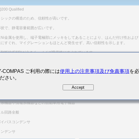
200 Qualified
リシックの構造のため、信頼性が高いです。
形状で、静電容量範囲が広いです。
にNi金属を使用し、端子電極部にメッキをしてあることにより、はんだ付け性および
性にすぐれ、マイグレーションもほとんど発生せず、高い信頼性を示します。
列抵抗(ESR)が小さく、ノイズ吸収性にすぐれています。
本商品は、AEC-Q200に対応した評価試験実施済みです。
品の詳細な仕様、評価試験結果等に関しては、当社営業にお問い合わせください。
Y-COMPAS ご利用の際には
使用上の注意事項及び免責事項
を
、ご注文に際しては、納入仕様書の取り交わしをお願いします。
ださい。
用途
Accept
ボディ/インフォ＆高信頼用
ィ系機器や情報系機器などの自動車用電子機器
タル回路全般
バイパスコンデンサ
コンデンサ