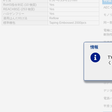
特徴
e寸法
0.50 +0.35/-0.25 mm
RoHS指令対応 (10 物質)
Yes
AEC-Q
REACH対応 (253 物質)
Yes
ハロゲンフリー
Yes
モノ
適用はんだ付け法
Reflow
同一
標準梱包
Taping Embossed 2000pcs
電極
耐熱
等価直
情報
（注）
本商
T
なお
く
主な
車載
ボデ
デジ
電源
平滑