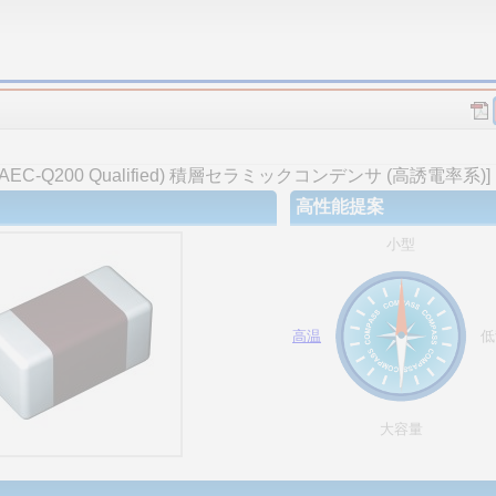
-Q200 Qualified) 積層セラミックコンデンサ (高誘電率系)]
高性能提案
小型
高温
低
大容量