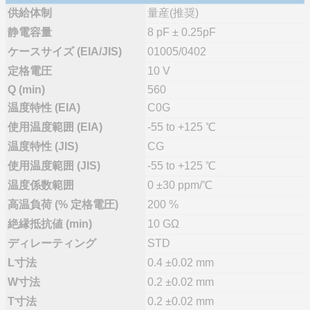
供給体制
量産(推奨)
静電容量
8 pF ± 0.25pF
ケースサイズ (EIA/JIS)
01005/0402
定格電圧
10 V
Q (min)
560
温度特性 (EIA)
C0G
使用温度範囲 (EIA)
-55 to +125 ℃
温度特性 (JIS)
CG
使用温度範囲 (JIS)
-55 to +125 ℃
温度係数範囲
0 ±30 ppm/℃
高温負荷 (% 定格電圧)
200 %
絶縁抵抗値 (min)
10 GΩ
ディレーティング
STD
L寸法
0.4 ±0.02 mm
W寸法
0.2 ±0.02 mm
T寸法
0.2 ±0.02 mm