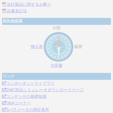
当社製品に関するお断り
品番表記法
高性能提案
小型
狭公差
低背
大容量
リンク
コンポーネントライブラリ
EMC部品シミュレータダウンロードページ
コンデンサの基礎知識
Q&Aコーナー
Sパラメータの測定条件