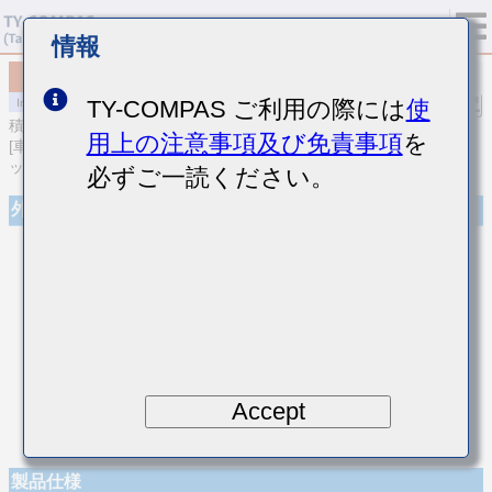
情報
MCASL042SCG080CWNA01
TY-COMPAS ご利用の際には
使
積層セラミックコンデンサ
用上の注意事項及び免責事項
を
[車載ボディ/インフォ＆高信頼用 (AEC-Q200 Qualified) 積層セラミ
ックコンデンサ (温度補償用)]
必ずご一読ください。
外観
Accept
製品仕様