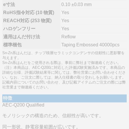
e寸法
0.10 ±0.03 mm
RoHS指令対応 (10 物質)
Yes
REACH対応 (253 物質)
Yes
ハロゲンフリー
Yes
適用はんだ付け法
Reflow
標準梱包
Taping Embossed 40000pcs
Sn-Zn系はんだは、チップ積層セラミックコンデンサの信頼性に悪影響を
与えます。
Sn-Zn系はんだをご使用される際は、事前に弊社まで御連絡ください。
（注）本商品は、AEC-Q200に対応した評価試験実施済みです。本商品の
詳細な仕様、評価試験結果等に関しては、弊社営業にお問い合わせくださ
い。なお、ご注文に際しては、納入仕様書の取り交わしをお願いします。
記載内容についてのお問い合わせ、及び記載アイテムのご注文の際には弊
社営業まで御連絡ください。
特徴
AEC-Q200 Qualified
モノリシックの構造のため、信頼性が高いです。
同一形状、静電容量範囲が広いです。