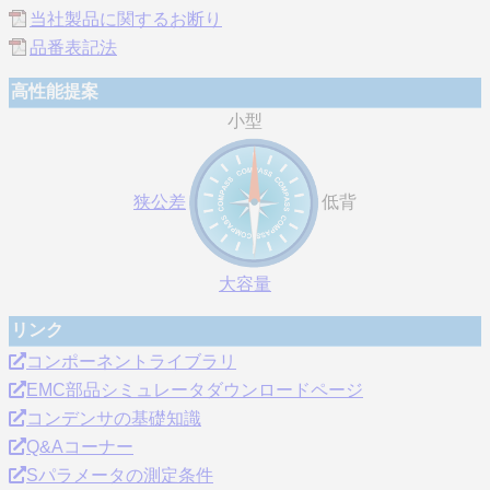
当社製品に関するお断り
品番表記法
高性能提案
小型
狭公差
低背
大容量
リンク
コンポーネントライブラリ
EMC部品シミュレータダウンロードページ
コンデンサの基礎知識
Q&Aコーナー
Sパラメータの測定条件