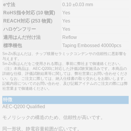
e寸法
0.10 ±0.03 mm
RoHS指令対応 (10 物質)
Yes
REACH対応 (253 物質)
Yes
ハロゲンフリー
Yes
適用はんだ付け法
Reflow
標準梱包
Taping Embossed 40000pcs
Sn-Zn系はんだは、チップ積層セラミックコンデンサの信頼性に悪影響を
与えます。
Sn-Zn系はんだをご使用される際は、事前に弊社まで御連絡ください。
（注）本商品は、AEC-Q200に対応した評価試験実施済みです。本商品の
詳細な仕様、評価試験結果等に関しては、弊社営業にお問い合わせくださ
い。なお、ご注文に際しては、納入仕様書の取り交わしをお願いします。
記載内容についてのお問い合わせ、及び記載アイテムのご注文の際には弊
社営業まで御連絡ください。
特徴
AEC-Q200 Qualified
モノリシックの構造のため、信頼性が高いです。
同一形状、静電容量範囲が広いです。