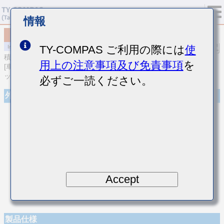
情報
MCASL042SCG0R2CWNA01
TY-COMPAS ご利用の際には
使
積層セラミックコンデンサ
用上の注意事項及び免責事項
を
[車載ボディ/インフォ＆高信頼用 (AEC-Q200 Qualified) 積層セラミ
ックコンデンサ (温度補償用)]
必ずご一読ください。
外観
Accept
製品仕様