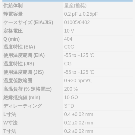
供給体制
量産(推奨)
静電容量
0.2 pF ± 0.25pF
ケースサイズ (EIA/JIS)
01005/0402
定格電圧
10 V
Q (min)
404
温度特性 (EIA)
C0G
使用温度範囲 (EIA)
-55 to +125 ℃
温度特性 (JIS)
CG
使用温度範囲 (JIS)
-55 to +125 ℃
温度係数範囲
0 ±30 ppm/℃
高温負荷 (% 定格電圧)
200 %
絶縁抵抗値 (min)
10 GΩ
ディレーティング
STD
L寸法
0.4 ±0.02 mm
W寸法
0.2 ±0.02 mm
T寸法
0.2 ±0.02 mm