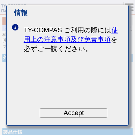
情報
MCASL042SCG2R4CWNA01
TY-COMPAS ご利用の際には
使
積層セラミックコンデンサ
用上の注意事項及び免責事項
を
[車載ボディ/インフォ＆高信頼用 (AEC-Q200 Qualified) 積層セラミ
ックコンデンサ (温度補償用)]
必ずご一読ください。
外観
Accept
製品仕様