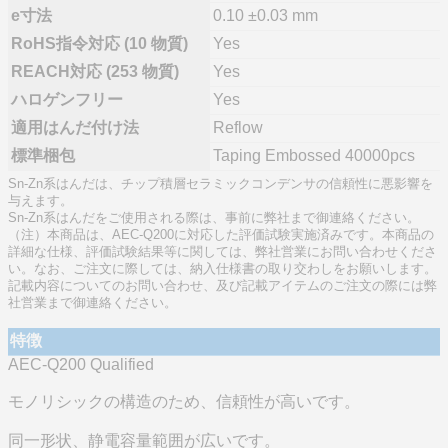
e寸法
0.10 ±0.03 mm
RoHS指令対応 (10 物質)
Yes
REACH対応 (253 物質)
Yes
ハロゲンフリー
Yes
適用はんだ付け法
Reflow
標準梱包
Taping Embossed 40000pcs
Sn-Zn系はんだは、チップ積層セラミックコンデンサの信頼性に悪影響を
与えます。
Sn-Zn系はんだをご使用される際は、事前に弊社まで御連絡ください。
（注）本商品は、AEC-Q200に対応した評価試験実施済みです。本商品の
詳細な仕様、評価試験結果等に関しては、弊社営業にお問い合わせくださ
い。なお、ご注文に際しては、納入仕様書の取り交わしをお願いします。
記載内容についてのお問い合わせ、及び記載アイテムのご注文の際には弊
社営業まで御連絡ください。
特徴
AEC-Q200 Qualified
モノリシックの構造のため、信頼性が高いです。
同一形状、静電容量範囲が広いです。