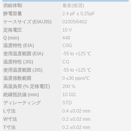
供給体制
量産(推奨)
静電容量
2.4 pF ± 0.25pF
ケースサイズ (EIA/JIS)
01005/0402
定格電圧
10 V
Q (min)
448
温度特性 (EIA)
C0G
使用温度範囲 (EIA)
-55 to +125 ℃
温度特性 (JIS)
CG
使用温度範囲 (JIS)
-55 to +125 ℃
温度係数範囲
0 ±30 ppm/℃
高温負荷 (% 定格電圧)
200 %
絶縁抵抗値 (min)
10 GΩ
ディレーティング
STD
L寸法
0.4 ±0.02 mm
W寸法
0.2 ±0.02 mm
T寸法
0.2 ±0.02 mm