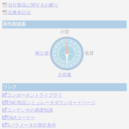
当社製品に関するお断り
品番表記法
高性能提案
小型
狭公差
低背
大容量
リンク
コンポーネントライブラリ
EMC部品シミュレータダウンロードページ
コンデンサの基礎知識
Q&Aコーナー
Sパラメータの測定条件