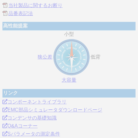
当社製品に関するお断り
品番表記法
高性能提案
小型
狭公差
低背
大容量
リンク
コンポーネントライブラリ
EMC部品シミュレータダウンロードページ
コンデンサの基礎知識
Q&Aコーナー
Sパラメータの測定条件