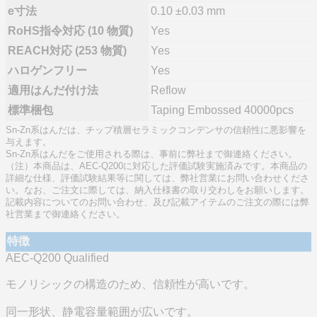
e寸法
0.10 ±0.03 mm
RoHS指令対応 (10 物質)
Yes
REACH対応 (253 物質)
Yes
ハロゲンフリー
Yes
適用はんだ付け法
Reflow
標準梱包
Taping Embossed 40000pcs
Sn-Zn系はんだは、チップ積層セラミックコンデンサの信頼性に悪影響を
与えます。
Sn-Zn系はんだをご使用される際は、事前に弊社まで御連絡ください。
（注）本商品は、AEC-Q200に対応した評価試験実施済みです。本商品の
詳細な仕様、評価試験結果等に関しては、弊社営業にお問い合わせくださ
い。なお、ご注文に際しては、納入仕様書の取り交わしをお願いします。
記載内容についてのお問い合わせ、及び記載アイテムのご注文の際には弊
社営業まで御連絡ください。
特徴
AEC-Q200 Qualified
モノリシックの構造のため、信頼性が高いです。
同一形状、静電容量範囲が広いです。