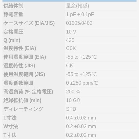
供給体制
量産(推奨)
静電容量
1 pF ± 0.1pF
ケースサイズ (EIA/JIS)
01005/0402
定格電圧
10 V
Q (min)
420
温度特性 (EIA)
C0K
使用温度範囲 (EIA)
-55 to +125 ℃
温度特性 (JIS)
CK
使用温度範囲 (JIS)
-55 to +125 ℃
温度係数範囲
0 ±250 ppm/℃
高温負荷 (% 定格電圧)
200 %
絶縁抵抗値 (min)
10 GΩ
ディレーティング
STD
L寸法
0.4 ±0.02 mm
W寸法
0.2 ±0.02 mm
T寸法
0.2 ±0.02 mm