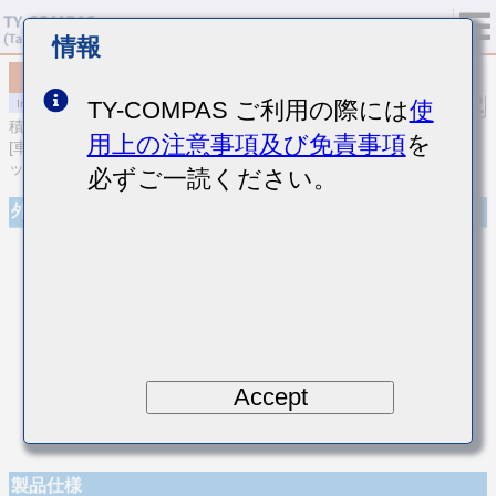
情報
MCASL042SCK010BWNA01
TY-COMPAS ご利用の際には
使
積層セラミックコンデンサ
用上の注意事項及び免責事項
を
[車載ボディ/インフォ＆高信頼用 (AEC-Q200 Qualified) 積層セラミ
ックコンデンサ (温度補償用)]
必ずご一読ください。
外観
Accept
製品仕様