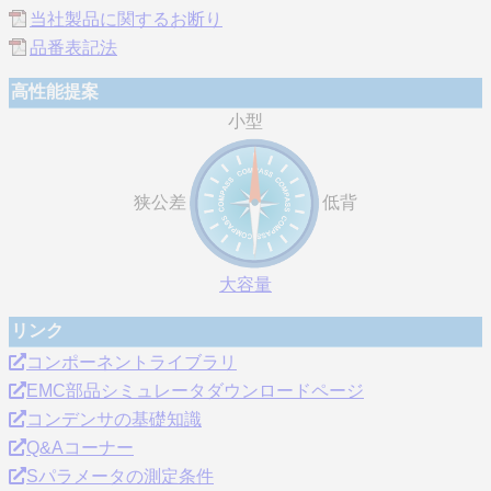
当社製品に関するお断り
品番表記法
高性能提案
小型
狭公差
低背
大容量
リンク
コンポーネントライブラリ
EMC部品シミュレータダウンロードページ
コンデンサの基礎知識
Q&Aコーナー
Sパラメータの測定条件