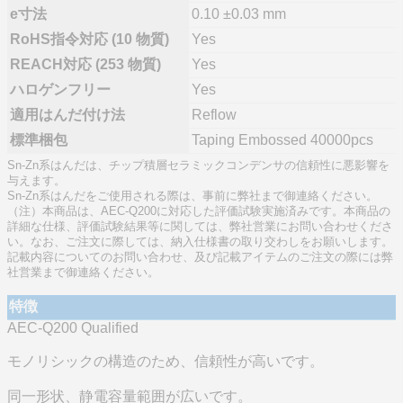
e寸法
0.10 ±0.03 mm
RoHS指令対応 (10 物質)
Yes
REACH対応 (253 物質)
Yes
ハロゲンフリー
Yes
適用はんだ付け法
Reflow
標準梱包
Taping Embossed 40000pcs
Sn-Zn系はんだは、チップ積層セラミックコンデンサの信頼性に悪影響を
与えます。
Sn-Zn系はんだをご使用される際は、事前に弊社まで御連絡ください。
（注）本商品は、AEC-Q200に対応した評価試験実施済みです。本商品の
詳細な仕様、評価試験結果等に関しては、弊社営業にお問い合わせくださ
い。なお、ご注文に際しては、納入仕様書の取り交わしをお願いします。
記載内容についてのお問い合わせ、及び記載アイテムのご注文の際には弊
社営業まで御連絡ください。
特徴
AEC-Q200 Qualified
モノリシックの構造のため、信頼性が高いです。
同一形状、静電容量範囲が広いです。