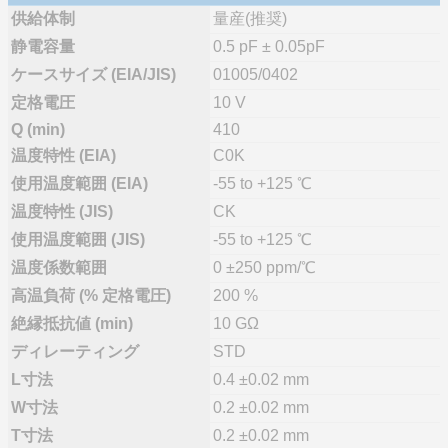
供給体制
量産(推奨)
静電容量
0.5 pF ± 0.05pF
ケースサイズ (EIA/JIS)
01005/0402
定格電圧
10 V
Q (min)
410
温度特性 (EIA)
C0K
使用温度範囲 (EIA)
-55 to +125 ℃
温度特性 (JIS)
CK
使用温度範囲 (JIS)
-55 to +125 ℃
温度係数範囲
0 ±250 ppm/℃
高温負荷 (% 定格電圧)
200 %
絶縁抵抗値 (min)
10 GΩ
ディレーティング
STD
L寸法
0.4 ±0.02 mm
W寸法
0.2 ±0.02 mm
T寸法
0.2 ±0.02 mm