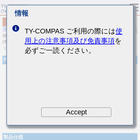
情報
MCASL042SCK0R5AWNA01
TY-COMPAS ご利用の際には
使
積層セラミックコンデンサ
用上の注意事項及び免責事項
を
[車載ボディ/インフォ＆高信頼用 (AEC-Q200 Qualified) 積層セラミ
ックコンデンサ (温度補償用)]
必ずご一読ください。
外観
Accept
製品仕様