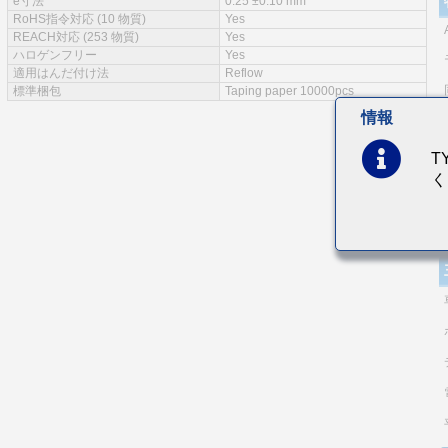
e寸法
0.25 ±0.10 mm
RoHS指令対応 (10 物質)
Yes
REACH対応 (253 物質)
Yes
ハロゲンフリー
Yes
適用はんだ付け法
Reflow
標準梱包
Taping paper 10000pcs
情報
T
く