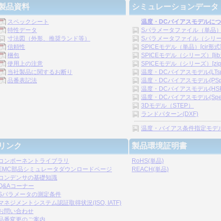
製品資料
シミュレーションデータ
スペックシート
温度・DCバイアスモデルに
特性データ
Sパラメータファイル（単品
寸法図（外形、推奨ランド等）
Sパラメータファイル（シリーズ）
信頼性
SPICEモデル（単品）[cir形式
梱包
SPICEモデル（シリーズ）[lib
使用上の注意
SPICEモデル（シリーズ）[zip
当社製品に関するお断り
温度・DCバイアスモデル(LTspice
品番表記法
温度・DCバイアスモデル(PSpice
温度・DCバイアスモデル(HSPICE
温度・DCバイアスモデル(Spectre
3Dモデル（STEP）
ランドパターン(DXF)
温度・バイアス条件指定モデル[.s2p
リンク
製品環境証明書
コンポーネントライブラリ
RoHS(単品)
EMC部品シミュレータダウンロードページ
REACH(単品)
コンデンサの基礎知識
Q&Aコーナー
Sパラメータの測定条件
マネジメントシステム認証取得状況(ISO, IATF)
お問い合わせ
品番変更のご案内