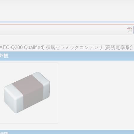
-Q200 Qualified) 積層セラミックコンデンサ (高誘電率系)]
外観