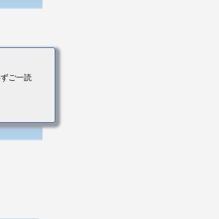
および
必ずご一読
い。