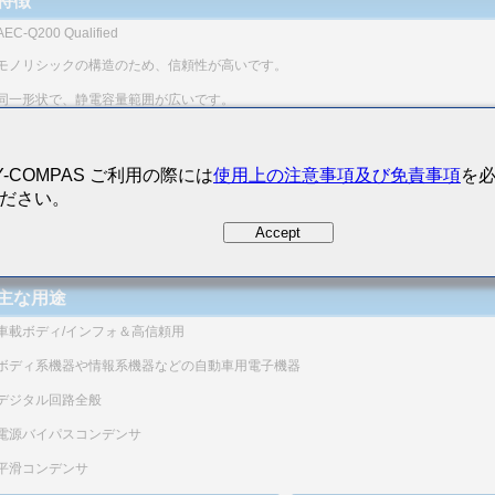
特徴
AEC-Q200 Qualified
モノリシックの構造のため、信頼性が高いです。
同一形状で、静電容量範囲が広いです。
電極にNi金属を使用し、端子電極部にメッキをしてあることにより、はんだ付け性
耐熱性にすぐれ、マイグレーションもほとんど発生せず、高い信頼性を示します。
Y-COMPAS ご利用の際には
使用上の注意事項及び免責事項
を
等価直列抵抗(ESR)が小さく、ノイズ吸収性にすぐれています。
ださい。
（注）本商品は、AEC-Q200に対応した評価試験実施済みです。
Accept
本商品の詳細な仕様、評価試験結果等に関しては、当社営業にお問い合わせくださ
なお、ご注文に際しては、納入仕様書の取り交わしをお願いします。
主な用途
車載ボディ/インフォ＆高信頼用
ボディ系機器や情報系機器などの自動車用電子機器
デジタル回路全般
電源バイパスコンデンサ
平滑コンデンサ