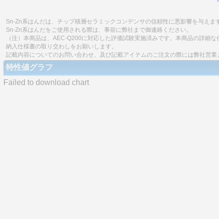
Sn-Zn系はんだは、チップ積層セラミックコンデンサの信頼性に悪影響を与えま
Sn-Zn系はんだをご使用される際は、事前に弊社まで御連絡ください。
（注）本商品は、AEC-Q200に対応した評価試験実施済みです。本商品の詳
納入仕様書の取り交わしをお願いします。
記載内容についてのお問い合わせ、及び記載アイテムのご注文の際には弊社営業
特性値グラフ
Failed to download chart