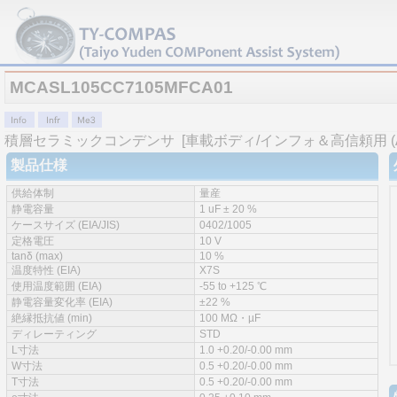
MCASL105CC7105MFCA01
積層セラミックコンデンサ
[車載ボディ/インフォ＆高信頼用 (AEC
製品仕様
供給体制
量産
静電容量
1 uF ± 20 %
ケースサイズ (EIA/JIS)
0402/1005
定格電圧
10 V
tanδ (max)
10 %
温度特性 (EIA)
X7S
使用温度範囲 (EIA)
-55 to +125 ℃
静電容量変化率 (EIA)
±22 %
絶縁抵抗値 (min)
100 MΩ・µF
ディレーティング
STD
L寸法
1.0 +0.20/-0.00 mm
W寸法
0.5 +0.20/-0.00 mm
T寸法
0.5 +0.20/-0.00 mm