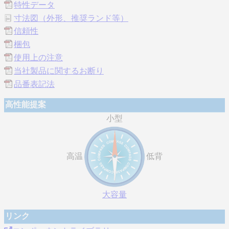
特性データ
寸法図（外形、推奨ランド等）
信頼性
梱包
使用上の注意
当社製品に関するお断り
品番表記法
高性能提案
小型
高温
低背
大容量
リンク