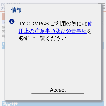
情報
MCASS32NSCG472JTCA01
TY-COMPAS ご利用の際には
使
積層セラミックコンデンサ
用上の注意事項及び免責事項
を
[車載ボディ/インフォ＆高信頼用 (AEC-Q200 Qualified) 中高耐圧積
層セラミックコンデンサ]
必ずご一読ください。
外観
Accept
製品仕様