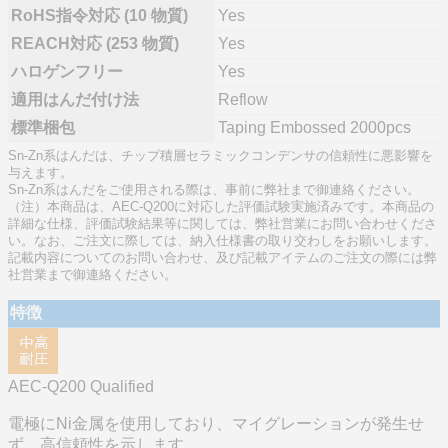
RoHS指令対応 (10 物質)
Yes
REACH対応 (253 物質)
Yes
ハロゲンフリー
Yes
適用はんだ付け法
Reflow
標準梱包
Taping Embossed 2000pcs
Sn-Zn系はんだは、チップ積層セラミックコンデンサの信頼性に悪影響を
与えます。
Sn-Zn系はんだをご使用される際は、事前に弊社まで御連絡ください。
（注）本商品は、AEC-Q200に対応した評価試験実施済みです。本商品の
詳細な仕様、評価試験結果等に関しては、弊社営業にお問い合わせくださ
い。なお、ご注文に際しては、納入仕様書の取り交わしをお願いします。
記載内容についてのお問い合わせ、及び記載アイテムのご注文の際には弊
社営業まで御連絡ください。
特徴
AEC-Q200 Qualified
電極にNi金属を使用しており、マイグレーションが発生せ
ず、高信頼性を示します。