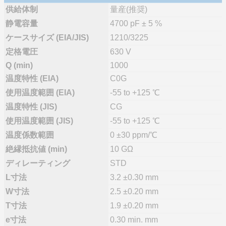
供給体制
量産(推奨)
静電容量
4700 pF ± 5 %
ケースサイズ (EIA/JIS)
1210/3225
定格電圧
630 V
Q (min)
1000
温度特性 (EIA)
C0G
使用温度範囲 (EIA)
-55 to +125 ℃
温度特性 (JIS)
CG
使用温度範囲 (JIS)
-55 to +125 ℃
温度係数範囲
0 ±30 ppm/℃
絶縁抵抗値 (min)
10 GΩ
ディレーティング
STD
L寸法
3.2 ±0.30 mm
W寸法
2.5 ±0.20 mm
T寸法
1.9 ±0.20 mm
e寸法
0.30 min. mm