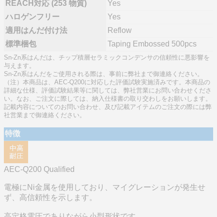
REACH対応 (253 物質)
Yes
ハロゲンフリー
Yes
適用はんだ付け法
Reflow
標準梱包
Taping Embossed 500pcs
Sn-Zn系はんだは、チップ積層セラミックコンデンサの信頼性に悪影響を
与えます。
Sn-Zn系はんだをご使用される際は、事前に弊社まで御連絡ください。
（注）本商品は、AEC-Q200に対応した評価試験実施済みです。本商品の
詳細な仕様、評価試験結果等に関しては、弊社営業にお問い合わせくださ
い。なお、ご注文に際しては、納入仕様書の取り交わしをお願いします。
記載内容についてのお問い合わせ、及び記載アイテムのご注文の際には弊
社営業まで御連絡ください。
特徴
AEC-Q200 Qualified
電極にNi金属を使用しており、マイグレーションが発生せ
ず、高信頼性を示します。
高定格電圧でありながら小型形状です。