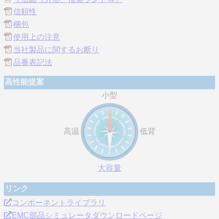
信頼性
梱包
使用上の注意
当社製品に関するお断り
品番表記法
高性能提案
小型
高温
低背
大容量
リンク
コンポーネントライブラリ
EMC部品シミュレータダウンロードページ