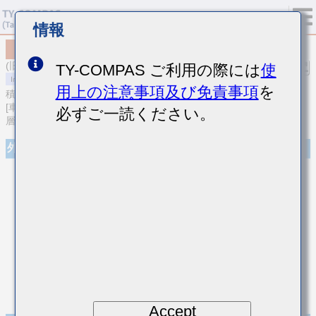
情報
MCASS45MSB7683MTNA01
(旧品番 SMK432B7683MMHT)
TY-COMPAS ご利用の際には
使
用上の注意事項及び免責事項
を
積層セラミックコンデンサ
[車載ボディ/インフォ＆高信頼用 (AEC-Q200 Qualified) 中高耐圧積
必ずご一読ください。
層セラミックコンデンサ]
外観
Accept