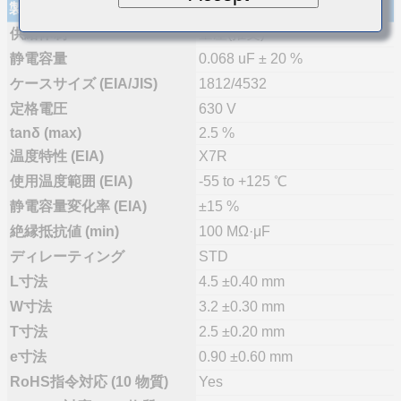
製品仕様
供給体制
量産(推奨)
静電容量
0.068 uF ± 20 %
ケースサイズ (EIA/JIS)
1812/4532
定格電圧
630 V
tanδ (max)
2.5 %
温度特性 (EIA)
X7R
使用温度範囲 (EIA)
-55 to +125 ℃
静電容量変化率 (EIA)
±15 %
絶縁抵抗値 (min)
100 MΩ·μF
ディレーティング
STD
L寸法
4.5 ±0.40 mm
W寸法
3.2 ±0.30 mm
T寸法
2.5 ±0.20 mm
e寸法
0.90 ±0.60 mm
RoHS指令対応 (10 物質)
Yes