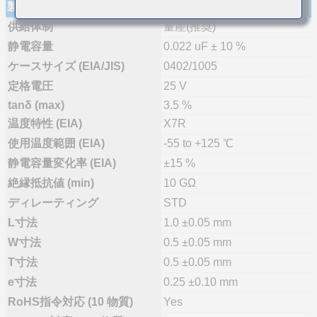
製品仕様
供給体制
量産(推奨)
静電容量
0.022 uF ± 10 %
ケースサイズ (EIA/JIS)
0402/1005
定格電圧
25 V
tanδ (max)
3.5 %
温度特性 (EIA)
X7R
使用温度範囲 (EIA)
-55 to +125 ℃
静電容量変化率 (EIA)
±15 %
絶縁抵抗値 (min)
10 GΩ
ディレーティング
STD
L寸法
1.0 ±0.05 mm
W寸法
0.5 ±0.05 mm
T寸法
0.5 ±0.05 mm
e寸法
0.25 ±0.10 mm
RoHS指令対応 (10 物質)
Yes