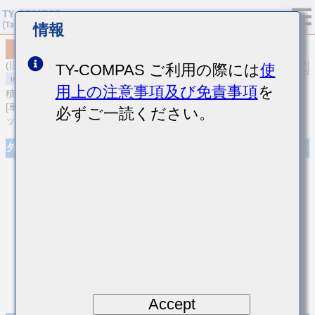
情報
MCAST105SB7223KFNA01
(旧品番 TMK105B7223KVHF)
TY-COMPAS ご利用の際には
使
用上の注意事項及び免責事項
を
積層セラミックコンデンサ
[車載ボディ/インフォ＆高信頼用 (AEC-Q200 Qualified) 積層セラミ
必ずご一読ください。
ックコンデンサ (高誘電率系)]
外観
Accept