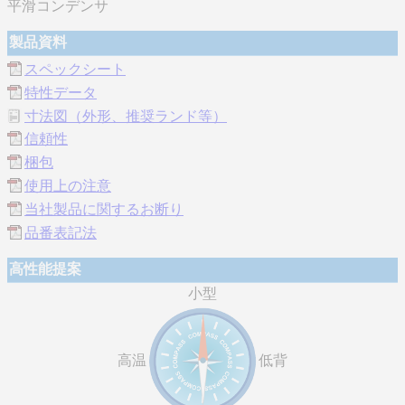
平滑コンデンサ
製品資料
スペックシート
特性データ
寸法図（外形、推奨ランド等）
信頼性
梱包
使用上の注意
当社製品に関するお断り
品番表記法
高性能提案
小型
高温
低背