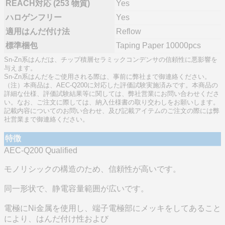
REACH対応 (253 物質)
Yes
ハロゲンフリー
Yes
適用はんだ付け法
Reflow
標準梱包
Taping Paper 10000pcs
Sn-Zn系はんだは、チップ積層セラミックコンデンサの信頼性に悪影響を
与えます。
Sn-Zn系はんだをご使用される際は、事前に弊社まで御連絡ください。
（注）本商品は、AEC-Q200に対応した評価試験実施済みです。本商品の
詳細な仕様、評価試験結果等に関しては、弊社営業にお問い合わせくださ
い。なお、ご注文に際しては、納入仕様書の取り交わしをお願いします。
記載内容についてのお問い合わせ、及び記載アイテムのご注文の際には弊
社営業まで御連絡ください。
特徴
AEC-Q200 Qualified
モノリシックの構造のため、信頼性が高いです。
同一形状で、静電容量範囲が広いです。
電極にNi金属を使用し、端子電極部にメッキをしてあること
により、はんだ付け性および