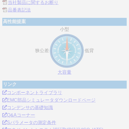
当社製品に関するお断り
品番表記法
高性能提案
小型
狭公差
低背
大容量
リンク
コンポーネントライブラリ
EMC部品シミュレータダウンロードページ
コンデンサの基礎知識
Q&Aコーナー
Sパラメータの測定条件