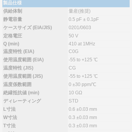
製品仕様
供給体制
量産(推奨)
静電容量
0.5 pF ± 0.1pF
ケースサイズ (EIA/JIS)
0201/0603
定格電圧
50 V
Q (min)
410 at 1MHz
温度特性 (EIA)
C0G
使用温度範囲 (EIA)
-55 to +125 ℃
温度特性 (JIS)
CG
使用温度範囲 (JIS)
-55 to +125 ℃
温度係数範囲
0 ±30 ppm/℃
絶縁抵抗値 (min)
10 GΩ
ディレーティング
STD
L寸法
0.6 ±0.03 mm
W寸法
0.3 ±0.03 mm
T寸法
0.3 ±0.03 mm