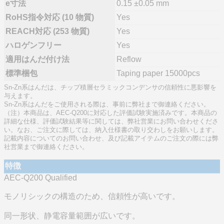
e寸法
0.15 ±0.05 mm
RoHS指令対応 (10 物質)
Yes
REACH対応 (253 物質)
Yes
ハロゲンフリー
Yes
適用はんだ付け法
Reflow
標準梱包
Taping paper 15000pcs
Sn-Zn系はんだは、チップ積層セラミックコンデンサの信頼性に悪影響を
与えます。
Sn-Zn系はんだをご使用される際は、事前に弊社まで御連絡ください。
（注）本商品は、AEC-Q200に対応した評価試験実施済みです。本商品の
詳細な仕様、評価試験結果等に関しては、弊社営業にお問い合わせくださ
い。なお、ご注文に際しては、納入仕様書の取り交わしをお願いします。
記載内容についてのお問い合わせ、及び記載アイテムのご注文の際には弊
社営業まで御連絡ください。
特徴
AEC-Q200 Qualified
モノリシックの構造のため、信頼性が高いです。
同一形状、静電容量範囲が広いです。