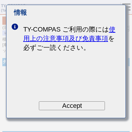
情報
MCASU063SCG0R5BFNA01
(旧品番 UMK063CG0R5BTHF)
TY-COMPAS ご利用の際には
使
用上の注意事項及び免責事項
を
積層セラミックコンデンサ
[車載ボディ/インフォ＆高信頼用 (AEC-Q200 Qualified) 積層セラミ
必ずご一読ください。
ックコンデンサ (温度補償用)]
外観
Accept