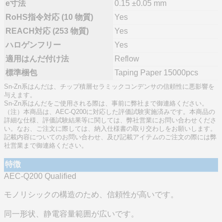
e寸法
0.15 ±0.05 mm
RoHS指令対応 (10 物質)
Yes
REACH対応 (253 物質)
Yes
ハロゲンフリー
Yes
適用はんだ付け法
Reflow
標準梱包
Taping Paper 15000pcs
Sn-Zn系はんだは、チップ積層セラミックコンデンサの信頼性に悪影響を
与えます。
Sn-Zn系はんだをご使用される際は、事前に弊社まで御連絡ください。
（注）本商品は、AEC-Q200に対応した評価試験実施済みです。本商品の
詳細な仕様、評価試験結果等に関しては、弊社営業にお問い合わせくださ
い。なお、ご注文に際しては、納入仕様書の取り交わしをお願いします。
記載内容についてのお問い合わせ、及び記載アイテムのご注文の際には弊
社営業まで御連絡ください。
特徴
AEC-Q200 Qualified
モノリシックの構造のため、信頼性が高いです。
同一形状、静電容量範囲が広いです。