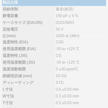
製品仕様
供給体制
量産(推奨)
静電容量
150 pF ± 5 %
ケースサイズ (EIA/JIS)
0201/0603
定格電圧
50 V
Q (min)
1000 at 1MHz
温度特性 (EIA)
C0G
使用温度範囲 (EIA)
-55 to +125 ℃
温度特性 (JIS)
CG
使用温度範囲 (JIS)
-55 to +125 ℃
温度係数範囲
0 ±30 ppm/℃
絶縁抵抗値 (min)
10 GΩ
ディレーティング
STD
L寸法
0.6 ±0.03 mm
W寸法
0.3 ±0.03 mm
T寸法
0.3 ±0.03 mm