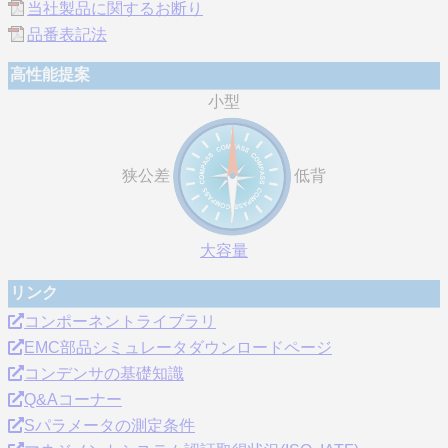
当社製品に関するお断り
品番表記法
高性能提案
小型
狭公差
低背
大容量
リンク
コンポーネントライブラリ
EMC部品シミュレータダウンロードページ
コンデンサの基礎知識
Q&Aコーナー
Sパラメータの測定条件