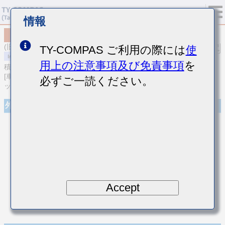
情報
MCASU063SCG151JFNA01
(旧品番 UMK063CG151JTHF)
TY-COMPAS ご利用の際には
使
用上の注意事項及び免責事項
を
積層セラミックコンデンサ
[車載ボディ/インフォ＆高信頼用 (AEC-Q200 Qualified) 積層セラミ
必ずご一読ください。
ックコンデンサ (温度補償用)]
外観
Accept