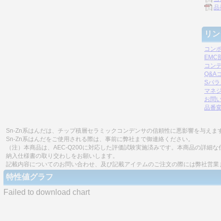
品
リン
コン
EM
コン
Q&A
Sパ
マネジ
お問
品番
Sn-Zn系はんだは、チップ積層セラミックコンデンサの信頼性に悪影響を与えま
Sn-Zn系はんだをご使用される際は、事前に弊社まで御連絡ください。
（注）本商品は、AEC-Q200に対応した評価試験実施済みです。本商品の詳
納入仕様書の取り交わしをお願いします。
記載内容についてのお問い合わせ、及び記載アイテムのご注文の際には弊社営業
特性値グラフ
Failed to download chart