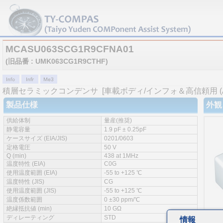
MCASU063SCG1R9CFNA01
(旧品番 : UMK063CG1R9CTHF)
積層セラミックコンデンサ
[車載ボディ/インフォ＆高信頼用 (AEC
製品仕様
外観
供給体制
量産(推奨)
静電容量
1.9 pF ± 0.25pF
ケースサイズ (EIA/JIS)
0201/0603
定格電圧
50 V
Q (min)
438 at 1MHz
温度特性 (EIA)
C0G
使用温度範囲 (EIA)
-55 to +125 ℃
温度特性 (JIS)
CG
使用温度範囲 (JIS)
-55 to +125 ℃
温度係数範囲
0 ±30 ppm/℃
絶縁抵抗値 (min)
10 GΩ
ディレーティング
STD
情報