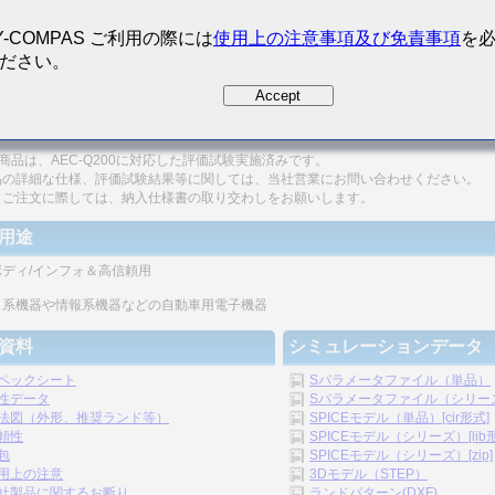
Y-COMPAS ご利用の際には
使用上の注意事項及び免責事項
を
ださい。
200 Qualified
リシックの構造のため、信頼性が高いです。
Accept
形状、静電容量範囲が広いです。
本商品は、AEC-Q200に対応した評価試験実施済みです。
品の詳細な仕様、評価試験結果等に関しては、当社営業にお問い合わせください。
、ご注文に際しては、納入仕様書の取り交わしをお願いします。
用途
ボディ/インフォ＆高信頼用
ィ系機器や情報系機器などの自動車用電子機器
資料
シミュレーションデータ
ペックシート
Sパラメータファイル（単品）
性データ
Sパラメータファイル（シリーズ）
法図（外形、推奨ランド等）
SPICEモデル（単品）[cir形式]
頼性
SPICEモデル（シリーズ）[lib
包
SPICEモデル（シリーズ）[zip]
用上の注意
3Dモデル（STEP）
社製品に関するお断り
ランドパターン(DXF)