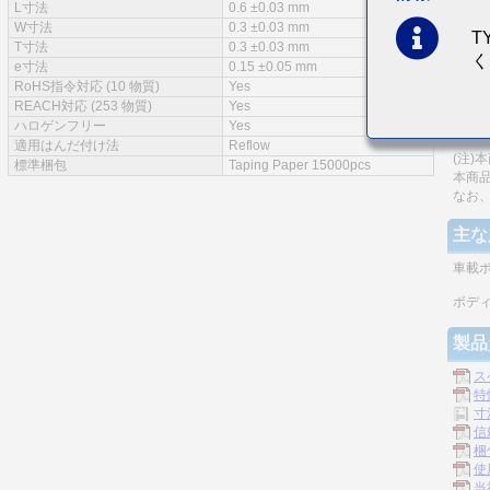
L寸法
0.6 ±0.03 mm
特徴
W寸法
0.3 ±0.03 mm
T
T寸法
0.3 ±0.03 mm
く
AEC-Q
e寸法
0.15 ±0.05 mm
RoHS指令対応 (10 物質)
Yes
モノ
REACH対応 (253 物質)
Yes
同一
ハロゲンフリー
Yes
適用はんだ付け法
Reflow
(注)
標準梱包
Taping Paper 15000pcs
本商
なお
主な
車載
ボデ
製品
ス
特
寸
信
梱
使
当