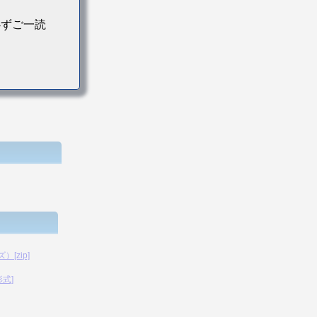
必ずご一読
[zip]
形式]