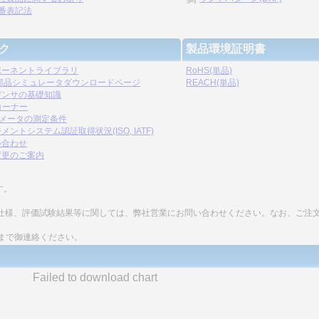
番表記法
ク
製品環境証明書
ポーネントライブラリ
RoHS(単品)
C部品シミュレータダウンロードページ
REACH(単品)
デンサの基礎知識
コーナー
ラメータの測定条件
メントシステム認証取得状況(ISO, IATF)
い合わせ
変更のご案内
す。
細な仕様、評価試験結果等に関しては、弊社営業にお問い合わせください。なお、ご注
まで御連絡ください。
Failed to download chart