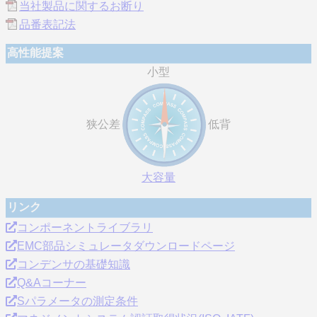
当社製品に関するお断り
品番表記法
高性能提案
小型
狭公差
低背
大容量
リンク
コンポーネントライブラリ
EMC部品シミュレータダウンロードページ
コンデンサの基礎知識
Q&Aコーナー
Sパラメータの測定条件