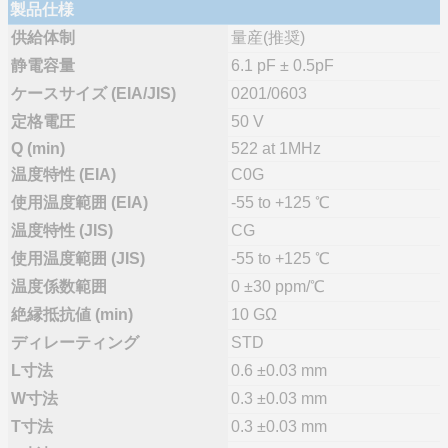
製品仕様
供給体制
量産(推奨)
静電容量
6.1 pF ± 0.5pF
ケースサイズ (EIA/JIS)
0201/0603
定格電圧
50 V
Q (min)
522 at 1MHz
温度特性 (EIA)
C0G
使用温度範囲 (EIA)
-55 to +125 ℃
温度特性 (JIS)
CG
使用温度範囲 (JIS)
-55 to +125 ℃
温度係数範囲
0 ±30 ppm/℃
絶縁抵抗値 (min)
10 GΩ
ディレーティング
STD
L寸法
0.6 ±0.03 mm
W寸法
0.3 ±0.03 mm
T寸法
0.3 ±0.03 mm