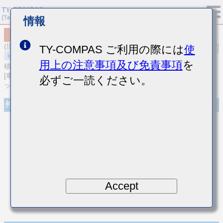
情報
MCASU063SCG6R1DFNA01
(旧品番 UMK063CG6R1DTHF)
TY-COMPAS ご利用の際には
使
用上の注意事項及び免責事項
を
積層セラミックコンデンサ
[車載ボディ/インフォ＆高信頼用 (AEC-Q200 Qualified) 積層セラミ
必ずご一読ください。
ックコンデンサ (温度補償用)]
外観
Accept