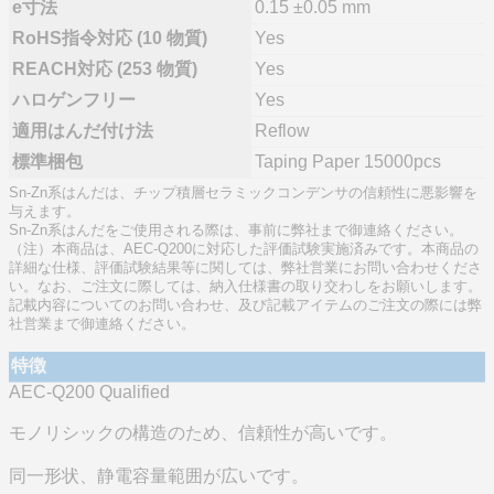
e寸法
0.15 ±0.05 mm
RoHS指令対応 (10 物質)
Yes
REACH対応 (253 物質)
Yes
ハロゲンフリー
Yes
適用はんだ付け法
Reflow
標準梱包
Taping Paper 15000pcs
Sn-Zn系はんだは、チップ積層セラミックコンデンサの信頼性に悪影響を
与えます。
Sn-Zn系はんだをご使用される際は、事前に弊社まで御連絡ください。
（注）本商品は、AEC-Q200に対応した評価試験実施済みです。本商品の
詳細な仕様、評価試験結果等に関しては、弊社営業にお問い合わせくださ
い。なお、ご注文に際しては、納入仕様書の取り交わしをお願いします。
記載内容についてのお問い合わせ、及び記載アイテムのご注文の際には弊
社営業まで御連絡ください。
特徴
AEC-Q200 Qualified
モノリシックの構造のため、信頼性が高いです。
同一形状、静電容量範囲が広いです。