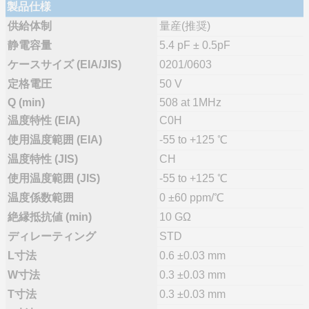
製品仕様
供給体制
量産(推奨)
静電容量
5.4 pF ± 0.5pF
ケースサイズ (EIA/JIS)
0201/0603
定格電圧
50 V
Q (min)
508 at 1MHz
温度特性 (EIA)
C0H
使用温度範囲 (EIA)
-55 to +125 ℃
温度特性 (JIS)
CH
使用温度範囲 (JIS)
-55 to +125 ℃
温度係数範囲
0 ±60 ppm/℃
絶縁抵抗値 (min)
10 GΩ
ディレーティング
STD
L寸法
0.6 ±0.03 mm
W寸法
0.3 ±0.03 mm
T寸法
0.3 ±0.03 mm