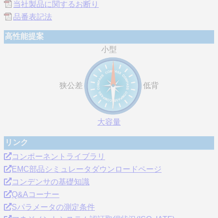
当社製品に関するお断り
品番表記法
高性能提案
小型
狭公差
低背
大容量
リンク
コンポーネントライブラリ
EMC部品シミュレータダウンロードページ
コンデンサの基礎知識
Q&Aコーナー
Sパラメータの測定条件