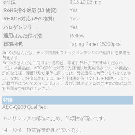
e寸法
0.15 ±0.05 mm
RoHS指令対応 (10 物質)
Yes
REACH対応 (253 物質)
Yes
ハロゲンフリー
Yes
適用はんだ付け法
Reflow
標準梱包
Taping Paper 15000pcs
Sn-Zn系はんだは、チップ積層セラミックコンデンサの信頼性に悪影響を
与えます。
Sn-Zn系はんだをご使用される際は、事前に弊社まで御連絡ください。
（注）本商品は、AEC-Q200に対応した評価試験実施済みです。本商品の
詳細な仕様、評価試験結果等に関しては、弊社営業にお問い合わせくださ
い。なお、ご注文に際しては、納入仕様書の取り交わしをお願いします。
記載内容についてのお問い合わせ、及び記載アイテムのご注文の際には弊
社営業まで御連絡ください。
特徴
AEC-Q200 Qualified
モノリシックの構造のため、信頼性が高いです。
同一形状、静電容量範囲が広いです。