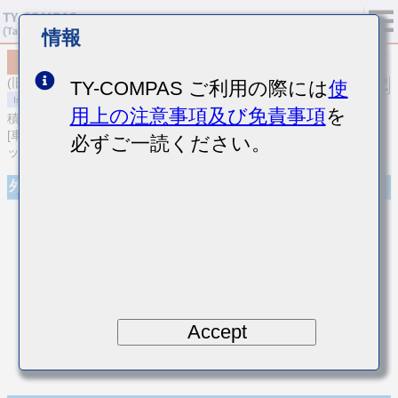
情報
MCASU063SCH5R4DFNA01
(旧品番 UMK063CH5R4DTHF)
TY-COMPAS ご利用の際には
使
用上の注意事項及び免責事項
を
積層セラミックコンデンサ
[車載ボディ/インフォ＆高信頼用 (AEC-Q200 Qualified) 積層セラミ
必ずご一読ください。
ックコンデンサ (温度補償用)]
外観
Accept