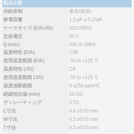
製品仕様
供給体制
量産(推奨)
静電容量
1.5 pF ± 0.25pF
ケースサイズ (EIA/JIS)
0201/0603
定格電圧
50 V
Q (min)
430 at 1MHz
温度特性 (EIA)
C0K
使用温度範囲 (EIA)
-55 to +125 ℃
温度特性 (JIS)
CK
使用温度範囲 (JIS)
-55 to +125 ℃
温度係数範囲
0 ±250 ppm/℃
絶縁抵抗値 (min)
10 GΩ
ディレーティング
STD
L寸法
0.6 ±0.03 mm
W寸法
0.3 ±0.03 mm
T寸法
0.3 ±0.03 mm