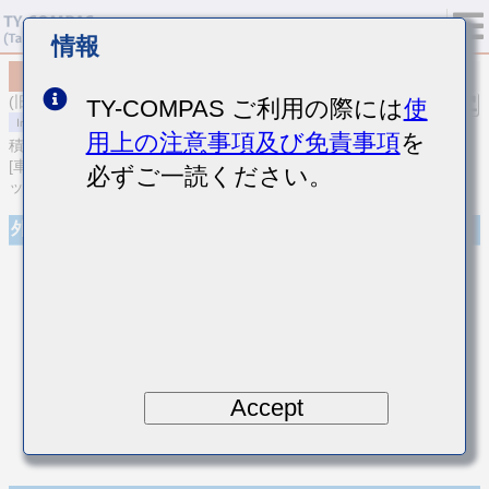
情報
MCASU063SCK1R5CFNA01
(旧品番 UMK063CK1R5CTHF)
TY-COMPAS ご利用の際には
使
用上の注意事項及び免責事項
を
積層セラミックコンデンサ
[車載ボディ/インフォ＆高信頼用 (AEC-Q200 Qualified) 積層セラミ
必ずご一読ください。
ックコンデンサ (温度補償用)]
外観
Accept