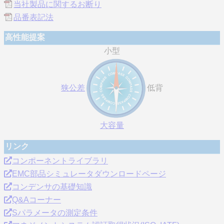
当社製品に関するお断り
品番表記法
高性能提案
小型
狭公差
低背
大容量
リンク
コンポーネントライブラリ
EMC部品シミュレータダウンロードページ
コンデンサの基礎知識
Q&Aコーナー
Sパラメータの測定条件