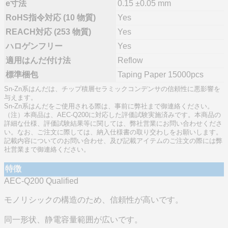
e寸法
0.15 ±0.05 mm
RoHS指令対応 (10 物質)
Yes
REACH対応 (253 物質)
Yes
ハロゲンフリー
Yes
適用はんだ付け法
Reflow
標準梱包
Taping Paper 15000pcs
Sn-Zn系はんだは、チップ積層セラミックコンデンサの信頼性に悪影響を
与えます。
Sn-Zn系はんだをご使用される際は、事前に弊社まで御連絡ください。
（注）本商品は、AEC-Q200に対応した評価試験実施済みです。本商品の
詳細な仕様、評価試験結果等に関しては、弊社営業にお問い合わせくださ
い。なお、ご注文に際しては、納入仕様書の取り交わしをお願いします。
記載内容についてのお問い合わせ、及び記載アイテムのご注文の際には弊
社営業まで御連絡ください。
特徴
AEC-Q200 Qualified
モノリシックの構造のため、信頼性が高いです。
同一形状、静電容量範囲が広いです。