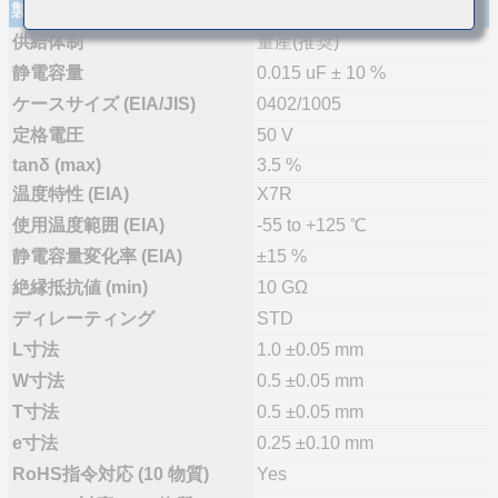
製品仕様
供給体制
量産(推奨)
静電容量
0.015 uF ± 10 %
ケースサイズ (EIA/JIS)
0402/1005
定格電圧
50 V
tanδ (max)
3.5 %
温度特性 (EIA)
X7R
使用温度範囲 (EIA)
-55 to +125 ℃
静電容量変化率 (EIA)
±15 %
絶縁抵抗値 (min)
10 GΩ
ディレーティング
STD
L寸法
1.0 ±0.05 mm
W寸法
0.5 ±0.05 mm
T寸法
0.5 ±0.05 mm
e寸法
0.25 ±0.10 mm
RoHS指令対応 (10 物質)
Yes