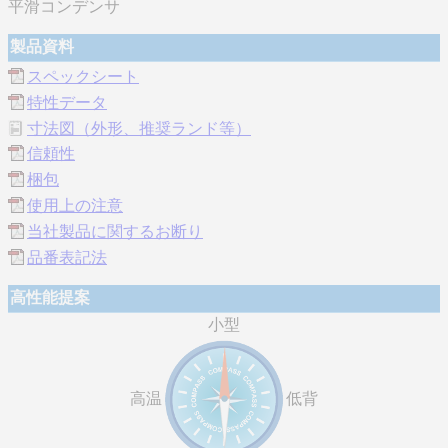
平滑コンデンサ
製品資料
スペックシート
特性データ
寸法図（外形、推奨ランド等）
信頼性
梱包
使用上の注意
当社製品に関するお断り
品番表記法
高性能提案
小型
高温
低背