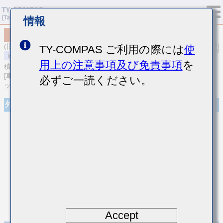
情報
MCASU105SB7153KFCA01
(旧品番 UMK105B7153KVHFE)
TY-COMPAS ご利用の際には
使
用上の注意事項及び免責事項
を
積層セラミックコンデンサ
[車載ボディ/インフォ＆高信頼用 (AEC-Q200 Qualified) 積層セラミ
必ずご一読ください。
ックコンデンサ (高誘電率系)]
外観
Accept