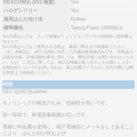
REACH対応 (253 物質)
Yes
ハロゲンフリー
Yes
適用はんだ付け法
Reflow
標準梱包
Taping Paper 10000pcs
Sn-Zn系はんだは、チップ積層セラミックコンデンサの信頼性に悪影響を
与えます。
Sn-Zn系はんだをご使用される際は、事前に弊社まで御連絡ください。
（注）本商品は、AEC-Q200に対応した評価試験実施済みです。本商品の
詳細な仕様、評価試験結果等に関しては、弊社営業にお問い合わせくださ
い。なお、ご注文に際しては、納入仕様書の取り交わしをお願いします。
記載内容についてのお問い合わせ、及び記載アイテムのご注文の際には弊
社営業まで御連絡ください。
特徴
AEC-Q200 Qualified
モノリシックの構造のため、信頼性が高いです。
同一形状で、静電容量範囲が広いです。
電極にNi金属を使用し、端子電極部にメッキをしてあること
により、はんだ付け性および