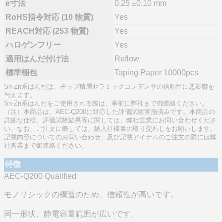
e寸法
0.25 ±0.10 mm
RoHS指令対応 (10 物質)
Yes
REACH対応 (253 物質)
Yes
ハロゲンフリー
Yes
適用はんだ付け法
Reflow
標準梱包
Taping Paper 10000pcs
Sn-Zn系はんだは、チップ積層セラミックコンデンサの信頼性に悪影響を
与えます。
Sn-Zn系はんだをご使用される際は、事前に弊社まで御連絡ください。
（注）本商品は、AEC-Q200に対応した評価試験実施済みです。本商品の
詳細な仕様、評価試験結果等に関しては、弊社営業にお問い合わせくださ
い。なお、ご注文に際しては、納入仕様書の取り交わしをお願いします。
記載内容についてのお問い合わせ、及び記載アイテムのご注文の際には弊
社営業まで御連絡ください。
特徴
AEC-Q200 Qualified
モノリシックの構造のため、信頼性が高いです。
同一形状、静電容量範囲が広いです。