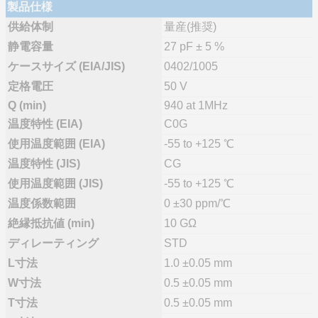
製品仕様
供給体制
量産(推奨)
静電容量
27 pF ± 5 %
ケースサイズ (EIA/JIS)
0402/1005
定格電圧
50 V
Q (min)
940 at 1MHz
温度特性 (EIA)
C0G
使用温度範囲 (EIA)
-55 to +125 ℃
温度特性 (JIS)
CG
使用温度範囲 (JIS)
-55 to +125 ℃
温度係数範囲
0 ±30 ppm/℃
絶縁抵抗値 (min)
10 GΩ
ディレーティング
STD
L寸法
1.0 ±0.05 mm
W寸法
0.5 ±0.05 mm
T寸法
0.5 ±0.05 mm