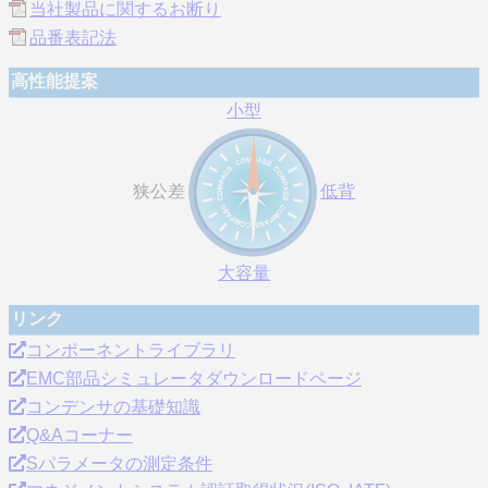
当社製品に関するお断り
品番表記法
高性能提案
小型
狭公差
低背
大容量
リンク
コンポーネントライブラリ
EMC部品シミュレータダウンロードページ
コンデンサの基礎知識
Q&Aコーナー
Sパラメータの測定条件