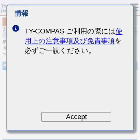
情報
MCASU105SCG270JFNA01
(旧品番 UMK105CG270JVHF)
TY-COMPAS ご利用の際には
使
用上の注意事項及び免責事項
を
積層セラミックコンデンサ
[車載ボディ/インフォ＆高信頼用 (AEC-Q200 Qualified) 積層セラミ
必ずご一読ください。
ックコンデンサ (温度補償用)]
外観
Accept