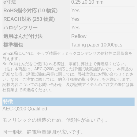
e寸法
0.25 ±0.10 mm
RoHS指令対応 (10 物質)
Yes
REACH対応 (253 物質)
Yes
ハロゲンフリー
Yes
適用はんだ付け法
Reflow
標準梱包
Taping paper 10000pcs
Sn-Zn系はんだは、チップ積層セラミックコンデンサの信頼性に悪影響を
与えます。
Sn-Zn系はんだをご使用される際は、事前に弊社まで御連絡ください。
（注）本商品は、AEC-Q200に対応した評価試験実施済みです。本商品の
詳細な仕様、評価試験結果等に関しては、弊社営業にお問い合わせくださ
い。なお、ご注文に際しては、納入仕様書の取り交わしをお願いします。
記載内容についてのお問い合わせ、及び記載アイテムのご注文の際には弊
社営業まで御連絡ください。
特徴
AEC-Q200 Qualified
モノリシックの構造のため、信頼性が高いです。
同一形状、静電容量範囲が広いです。