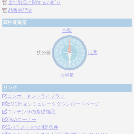
当社製品に関するお断り
品番表記法
高性能提案
小型
狭公差
低背
大容量
リンク
コンポーネントライブラリ
EMC部品シミュレータダウンロードページ
コンデンサの基礎知識
Q&Aコーナー
Sパラメータの測定条件