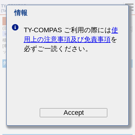
情報
MCASU105SCG2R2BFNA01
(旧品番 UMK105CG2R2BVHF)
TY-COMPAS ご利用の際には
使
用上の注意事項及び免責事項
を
積層セラミックコンデンサ
[車載ボディ/インフォ＆高信頼用 (AEC-Q200 Qualified) 積層セラミ
必ずご一読ください。
ックコンデンサ (温度補償用)]
外観
Accept