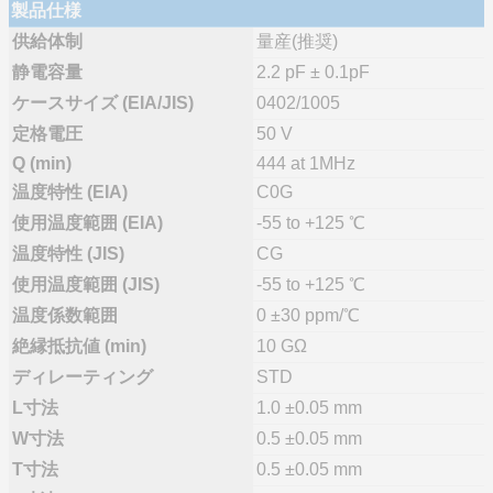
製品仕様
供給体制
量産(推奨)
静電容量
2.2 pF ± 0.1pF
ケースサイズ (EIA/JIS)
0402/1005
定格電圧
50 V
Q (min)
444 at 1MHz
温度特性 (EIA)
C0G
使用温度範囲 (EIA)
-55 to +125 ℃
温度特性 (JIS)
CG
使用温度範囲 (JIS)
-55 to +125 ℃
温度係数範囲
0 ±30 ppm/℃
絶縁抵抗値 (min)
10 GΩ
ディレーティング
STD
L寸法
1.0 ±0.05 mm
W寸法
0.5 ±0.05 mm
T寸法
0.5 ±0.05 mm